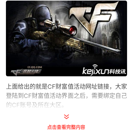
上面给出的就是CF财富值活动网址链接，大家
登陆到CF财富值活动界面之后，需要绑定自己
的CF账号及所在大区。
在后续的充值过程中，玩家们的财富值和财富
点击查看完整内容
等级都会根据充值多少而变化，充值越多，所