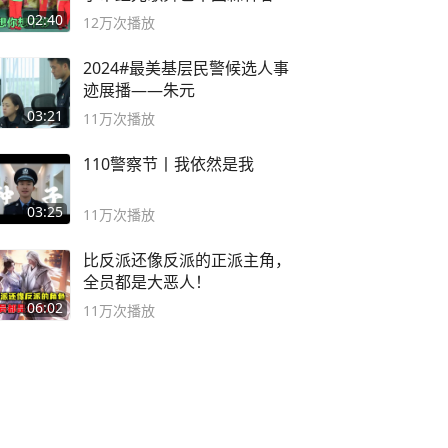
舞蹈队。
02:40
12万
次播放
2024#最美基层民警候选人事
迹展播——朱元
03:21
11万
次播放
110警察节丨我依然是我
03:25
11万
次播放
比反派还像反派的正派主角，
全员都是大恶人！
06:02
11万
次播放