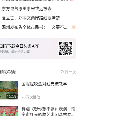
东方电气原董事宋致远被查
夏立言：郑丽文两岸路线很清楚
温州发布告全体市民书：非必要不外出
扫码下载今日头条APP
看最新、最热资讯内容
精彩视频
换一换
国服程咬金对线元流教学
15:58
20万
次播放
舞蹈《想你想不够》表演：南
宁市红光歌舞艺术团森林春红