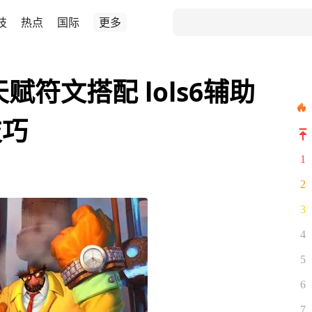
技
热点
国际
更多
天赋符文搭配 lols6辅助
技巧
1
2
3
4
5
6
7