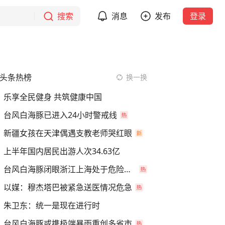
搜索
消息
发布
登录
头条热榜
换一换
乐享全民健身 共筑健康中国
台风白海豚已进入24小时警戒线
新疆女孩在天津偶遇支教老师哭红眼
上半年国内居民出游人次34.63亿
台风白海豚闭眼浙江上海处于危险半圆
以媒：穆杰塔巴被紧急送医情况危急
朱卫东：统一是现在进行时
台风白海豚或携极端暴雨重创多省市