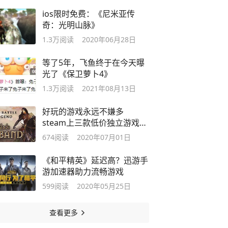
ios限时免费：《尼米亚传
奇：光明山脉》
1.3万
阅读
2020年06月28日
等了5年，飞鱼终于在今天曝
光了《保卫萝卜4》
1.3万
阅读
2021年08月13日
好玩的游戏永远不嫌多
steam上三款低价独立游戏推
荐
674
阅读
2020年07月01日
《和平精英》延迟高？迅游手
游加速器助力流畅游戏
599
阅读
2020年05月25日
查看更多