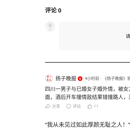
评论
0
扬子晚报
4小时前
·
《扬子晚报》
四川一男子与已婚女子婚外情，被女
面，酒后开车撞情敌结果错撞路人，
刑十三年 四川兴文县午夜时分曾发
分享
评论
11
（化名）被撞，生命垂危。事发第二
名）主动向警方投案，说自己酒后“不
“我从未见过如此厚颜无耻之人！”
然而，民警仔细查看现场监控发现，