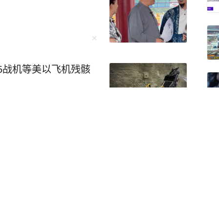
人前明显打了方向盘，绕
性。警方还在行车记录仪
通话，双方约好在附近见
名）是婚外情关系。事发当
加亲戚聚会，饭后，她又
15战机等美以飞机残骸
后，钱云给丈夫雷谦打电
结账，逃单跑掉，最后是
豪给钱云打来了电话。本
深夜给妻子打电话，与龚
面。龚豪到达后，在酒精
子仅拿到3万，女方已报
敌一行人”撞了过去。而
的陈宇…… 最终，四川省
豪有期徒刑十三年。龚豪
人民法院作出终审裁定，
闻