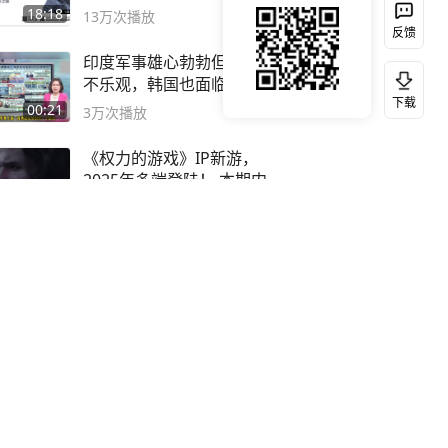
之路
18:18
13万
次播放
反馈
印度军事雄心勃勃但经济前景
不乐观，韩国也面临经济衰退
下载
风险
00:21
3万
次播放
《权力的游戏》IP新游，
2025年多端登陆！ 本期内容
概要
03:51
11万
次播放