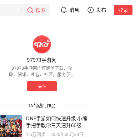
搜索
消息
发布
登录
97973手游网
97973手游网内容涵盖下载、攻
略、资讯、礼包、社区，服务于全
球手游玩家，为玩家提供一站式服
关注
务。
TA的热门作品
DNF手游如何快速升级 小编
手把手教你三天速升60级
1.5万
阅读
2020年06月23日