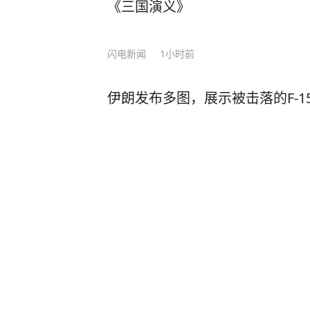
《三国演义》
隆轰隆响，启动车辆后迅速提速，撞
进去撞人后再绕出来，有很强的目的
闪电新闻
1小时前
中发现，事故发生前，龚豪曾与一人
面。 原来，龚豪与一女子钱云（化
晚，钱云先与其丈夫雷谦（化名）参
伊朗发布多图，展示被击落的F-
和龚豪一行人去KTV唱歌。娱乐结束
话，让他来接自己。龚豪因为没有钱
赶来的雷谦结了账。恰好在此时，龚
海峡网
3小时前
就一腔怒火的雷谦，看到有陌生男子
豪在电话中爆发激烈争吵，并约定见
男子工地坠亡，130万赔偿金妻
和怒火的刺激下，开车朝他以为的“情
警
被撞的，其实是刚刚和亲友聚餐结束
兴文县人民法院以故意杀人罪判处龚
不服，提出上诉。四川省宜宾市中级
深圳新闻网
1
评论
1小时前
驳回上诉，维持原判。 来源 央视新