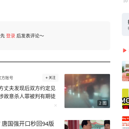
10
请先
登录
后发表评论～
官方账号
关注
方丈夫发现后双方约定见
涉故意杀人罪被判有期徒
2
图
生一起车祸，一男子陈宇
天，肇事司机龚豪（化
知道怎么就撞到人了”。
 唐国强开口秒回94版
龚豪开车前把油门踩得轰