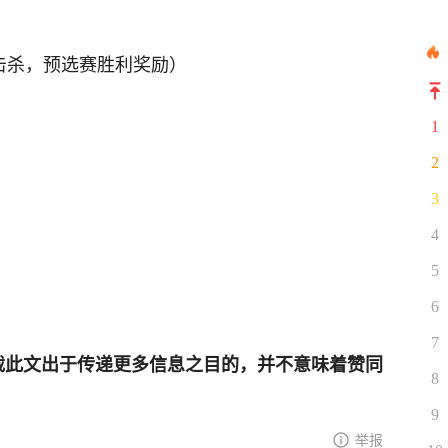
s击杀，预选赛胜利奖励）
1
2
3
4
5
6
7
网登载此文出于传递更多信息之目的，并不意味着赞同
8
9
举报