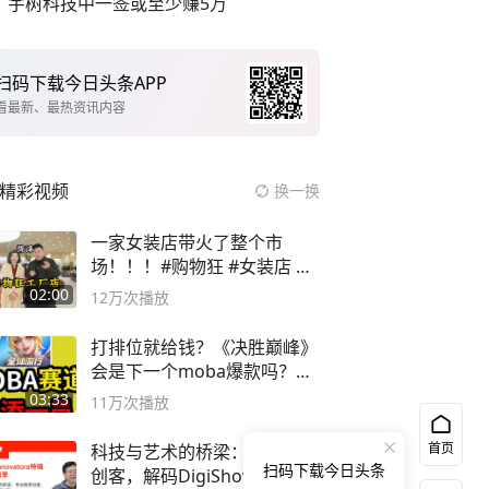
宇树科技中一签或至少赚5万
扫码下载今日头条APP
看最新、最热资讯内容
精彩视频
换一换
一家女装店带火了整个市
场！！！#购物狂 #女装店 #
高品质女装
02:00
12万
次播放
打排位就给钱？《决胜巅峰》
会是下一个moba爆款吗？#
决胜巅峰
03:33
11万
次播放
首页
科技与艺术的桥梁：专访跨界
扫码下载今日头条
创客，解码DigiShow的创新