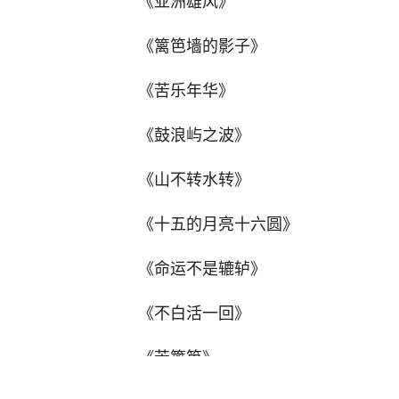
《亚洲雄风》
《篱笆墙的影子》
《苦乐年华》
《鼓浪屿之波》
《山不转水转》
《十五的月亮十六圆》
《命运不是辘轳》
《不白活一回》
《苦篱笆》