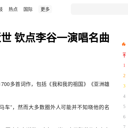
技
热点
国际
更多
世 钦点李谷一演唱名曲
1
2
1700多首词作，包括《我和我的祖国》《亚洲雄
3
4
马车”，然而大多数圈外人可能并不知晓他的名
5
6
7