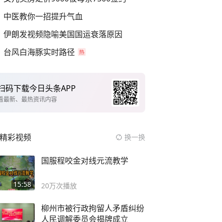
中医教你一招提升气血
伊朗发视频隐喻美国国运衰落原因
台风白海豚实时路径
扫码下载今日头条APP
看最新、最热资讯内容
精彩视频
换一换
国服程咬金对线元流教学
15:58
20万
次播放
柳州市被行政拘留人矛盾纠纷
人民调解委员会揭牌成立