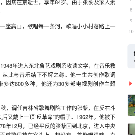
藜，因病在京逝世，享年84岁。由于张藜及家人素
。
8
9
一座高山，歌唱每一条河，歌唱小小村落路上一
10
，1948年进入东北鲁艺戏剧系攻读文学，在音乐教
，从此与音乐结下不解之缘。他一生共创作歌词
带多达600多种，他还为30多部电视剧创作主题
7年秋，调任吉林省歌舞剧院工作的张藜，在反右斗
后又戴上一顶“反革命”的帽子。1962年，他被下
78年12月，已经平反的张藜回到北京，进入中央
百首歌词放在案头上，却没有一首能唱得响，直