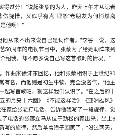
朴实得过分！”说起张藜的为人，昨天上午才从记者
伤惋惜，又似乎有点“埋怨”老朋友为何悄然离
是他啊！”
但他从来不出来说自己是词作者。”李谷一说，这
艺50周年的电视节目中，张藜为了给她助阵来到
儿介绍我，却不愿多说自己写这首歌时的情况。”
。作曲家徐沛东回忆，他和张藜相识于上世纪80
常有名，而他则是初生牛犊，完全没名气，“他主
一起写首歌吧，就这样我们认识了。”在之后的十
五的月亮十六圆》《不能这样活》《亚洲雄风》
我在家给张老打电话，告诉他我写了一段旋律，觉
挂了电话的张藜立马从位于劲松的家出来，坐上6
新写的旋律，然后拿着谱子回家了，“没过两天，