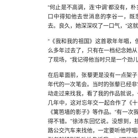
“何止是不高调，连‘中调’都没有，
口中得知他去世消息的李谷一，既悲
去。良久，她深深叹了一口气，“这就
“《我和我的祖国》这首歌年年唱，
么多年过去了，只有在一档纪念她从
了现场，“我记得他当时只是一个劲
在后辈面前，张藜更是没有一点架子
年代的一次笔会。当时的张藜已经非
动走过来找我，看了我的作品就说，
几年中，这对忘年交一起合作了《十
《篱笆墙的影子》等作品。“有一次
得不错。”徐沛东回忆说。没想到，
路公交汽车来找他，一定要听他哼唱