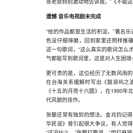
张老就特别激动地告诉我，‘《不能这
遗憾 音乐电视剧未完成
“他的作品都是生活的积淀。”著名
色没仔细琢磨，回到家里还照样推碾
这一句歌词，“这么真实的歌词怎么
气都能写到歌词里，这是对人生困境
更可贵的是，这位经历了无数风雨的
在台海关系缓解时写出《鼓浪屿之波
《十五的月亮十六圆》，在1990
代风貌的佳作。
张藜还常有独到的想法。金兆钧记得
华民谣》曾引起很大争议，有人觉得
“这没什么。”张藜打趣说，“用打麻将