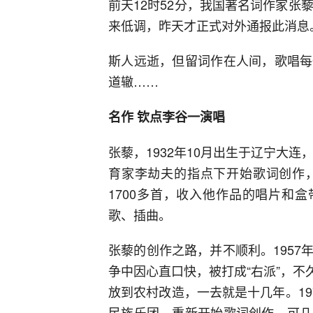
前天12时52分，我国著名词作家张
来低调，昨天才正式对外通报此消息
斯人远逝，但留词作在人间，歌唱每
道辙……
名作 钦点李谷一演唱
张藜，1932年10月出生于辽宁大连
育家李劫夫的指点下开始歌词创作
1700多首，收入他作品的唱片和盒
歌、插曲。
张藜的创作之路，并不顺利。195
争中因心直口快，被打成“右派”，不久
放到农村改造，一去就是十几年。19
民族乐团，重新开始歌词创作。可几