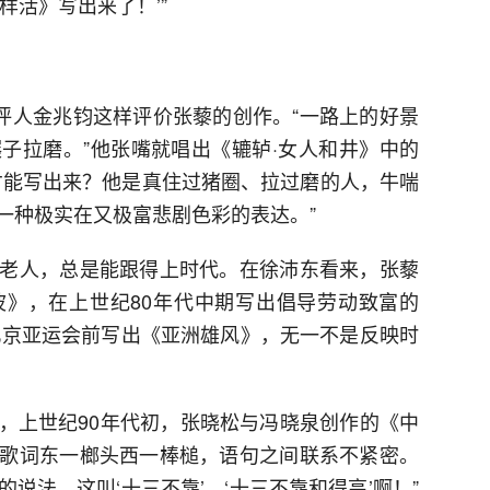
样活》写出来了！’”
乐评人金兆钧这样评价张藜的创作。“一路上的好景
子拉磨。”他张嘴就唱出《辘轳·女人和井》中的
才能写出来？他是真住过猪圈、拉过磨的人，牛喘
一种极实在又极富悲剧色彩的表达。”
老人，总是能跟得上时代。在徐沛东看来，张藜
》，在上世纪80年代中期写出倡导劳动致富的
年北京亚运会前写出《亚洲雄风》，无一不是反映时
，上世纪90年代初，张晓松与冯晓泉创作的《中
歌词东一榔头西一棒槌，语句之间联系不紧密。
的说法，这叫‘十三不靠’，‘十三不靠和得高’啊！”