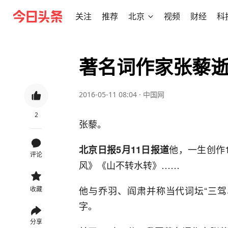
关注
推荐
北京
视频
财经
科
著名词作家张藜逝
2016-05-11 08:04
·
中国网
2
张藜。
他，一生创作
北京日报5月11日报道
评论
风》《山不转水转》……
他与乔羽、阎肃并称当代词坛“三驾
收藏
字。
分享