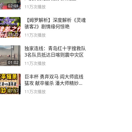
02:01
11万
次播放
【姆罗解析】深度解析《灵魂
骇客2》剧情缘何惊艳
21:25
11万
次播放
独家连线：青岛红十字搜救队
3名队员抵达日喀则震中灾区
01:02
11万
次播放
巨丰杯 勇弃双马 阎大师底线
猛攻 献卒催杀 潘大师精妙入
局
07:57
11万
次播放