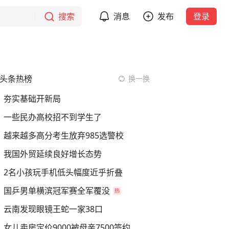
搜索
消息
发布
登录
头条热榜
换一换
夯实基础开新局
一些民办高校招不到学生了
越来越多高分考生放弃985选警校
我国外贸延续良好增长态势
2名小孩玩手机低头幅度近乎折叠
国乒男单横滨冠军赛全军覆没
云南发现眼镜王蛇一家38口
女儿卖房定价9000被母亲7500签约