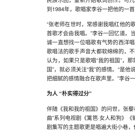
到1984年，歌唱家李谷一把他的一
“张老师在世时，常感谢我唱红他的
首歌才会由我唱。”李谷一回忆道。
诚一直想找一位唱歌有气势的西洋唱
歌唱法的歌手声音大都软绵绵的，不
认为，如果只是歌唱“我的祖国”，
国”，就必须关注“我”的感情。“是
把细腻的感情融合在歌声里。”李谷
为人 “朴实得过分”
伴随《我和我的祖国》的问世，张藜
曲”系列电视剧《篱笆·女人和狗》《
剧集写的主题歌更是唱遍大街小巷，