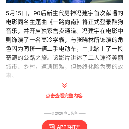
5月15日，90后新生代男神冯建宇首次献唱的
电影同名主题曲《一路向南》将正式登录酷狗
音乐，并开启独家售卖通道。冯建宇在电影中
则饰演了一名高冷学霸，与张晓林所饰演的角
色因为同挤一辆二手电动车，由此踏上了一段
奇葩的公路之旅。该影片讲述了二人途径美丽
城市、乡村，遭遇困难，但最终化险为夷的故
事。
今年3月份在酷音乐亚洲盛典冯建宇被评为星
点击查看完整内容
乐坊年度最具人气艺人。此次《一路向南》电
影同名主题曲由冯建宇亲自演唱， 整首歌曲以
—— ©
2026
今日头条
——
深情又充满正能量的方式表达了电影人物的情
感。而冯建宇磁性沉厚的嗓音，无疑是为歌曲
APP内打开