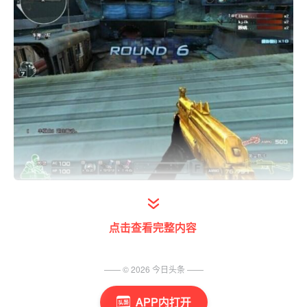
野牛是穿越火线一把具有纪念意义的武器，它
的出现曾经使冲锋枪在没有烈龙的情况下火了
点击查看完整内容
一段时间，但随着越来越多优秀的冲锋枪推
出，野牛逐渐走下神坛，这把枪主要射速稍
—— ©
2026
今日头条
——
慢，再加上空尖弹属性的出现使得野牛逐渐也
APP内打开