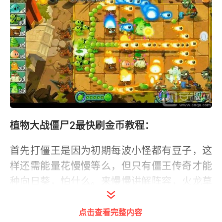
植物大战僵尸2最快刷金币教程：
首先打僵王是因为初期每波小怪都有豆子，这
样还需能量花慢慢等么，但只有僵王传奇才能
种向日葵，怕什么。来慢慢讲解阵容，火龙草
攻击范围小，这样攻击不到僵王，僵王不会掉
血，自然放的僵尸一直是初级的路障和普通僵
点击查看完整内容