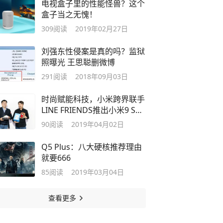
电视盒子里的性能怪兽？这个
盒子当之无愧！
309
阅读
2019年02月27日
刘强东性侵案是真的吗？监狱
照曝光 王思聪删微博
291
阅读
2018年09月03日
时尚赋能科技，小米跨界联手
LINE FRIENDS推出小米9 SE
布朗熊限量套装
90
阅读
2019年04月02日
Q5 Plus：八大硬核推荐理由
就要666
85
阅读
2019年03月04日
查看更多