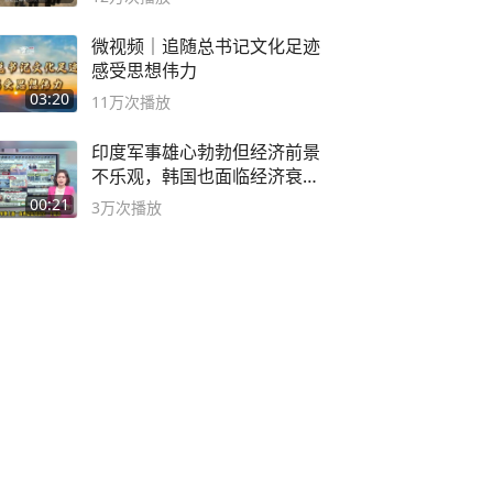
微视频｜追随总书记文化足迹
感受思想伟力
03:20
11万
次播放
印度军事雄心勃勃但经济前景
不乐观，韩国也面临经济衰退
风险
00:21
3万
次播放