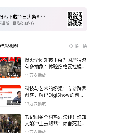
扫码下载今日头条APP
看最新、最热资讯内容
精彩视频
换一换
爆火全网却被下架？国产独游
有多抽象？体验窃格瓦拉模拟
器！
05:23
11万
次播放
科技与艺术的桥梁：专访跨界
创客，解码DigiShow的创新
之路
18:18
13万
次播放
书记回乡全村热烈欢迎！谁知
大娘冲上去怒骂：你害死我儿
子
07:15
12万
次播放