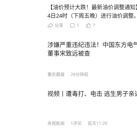
【油价预计大跌！最新油价调整通知】
4日24时（下周五晚）进行油价调整。 目前原油变化率已达
9.57%，预计下调油价395元/吨
分享
1
7
油价格将下跌0.30~0.36元/升。
仍有5个统计日，变数尚存，如果后
涉嫌严重违纪违法！中国东方电
当前的预跌幅度将会收窄，最终能否
董事宋致远被查
发改委官方公告为准。 来源：湖北
重庆晨报
26分钟前
视频丨遭毒打、电击 逃生男子亲
央视新闻
1
评论
前天11:20