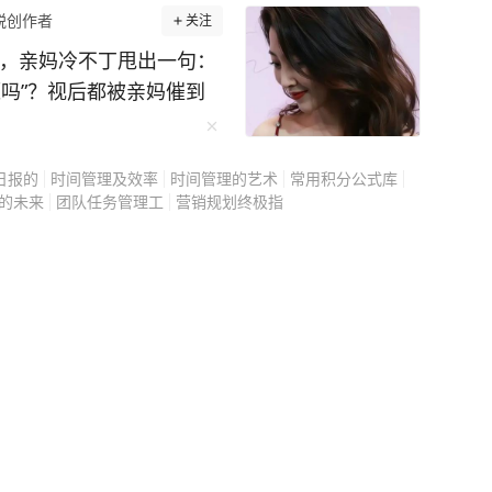
院进行血液酒精检测，结
锐创作者
关注
酒驾驶。 经询问，舒某前晚8
菜，亲妈冷不丁甩出一句：
酒后入睡，次日0时醒来，
吗”？视后都被亲妈催到
机动车前往家对面的加油
动车的违法行为，被交管部
资源） 殷桃这个名
重新考取，并处罚款150
日报的
时间管理及效率
时间管理的艺术
常用积分公式库
忽视，也是对他人生命的漠
的未来
团队任务管理工
营销规划终极指
“大满贯视后”。 从
 来源 钱江晚报 杭州交
天》里的骆玉珠，再到
更多精彩资讯请在应用市场
勿转载，欢迎提供新闻线
27-86777777。