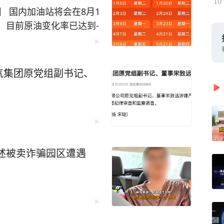
10
 国内加油站将会在8月1
到-
。根据目前的预期跌幅，汽柴
 不过需要提醒大家，计价周期
续国际原油快速反弹回升，
气集团原党组副书记、
落地、下调多少，一切以
发布、新华社、今日油价
述被卖诈骗园区遭遇