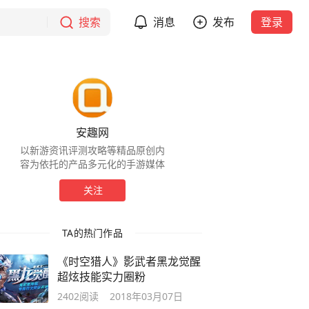
搜索
消息
发布
登录
安趣网
以新游资讯评测攻略等精品原创内
容为依托的产品多元化的手游媒体
关注
TA的热门作品
《时空猎人》影武者黑龙觉醒
超炫技能实力圈粉
2402
阅读
2018年03月07日