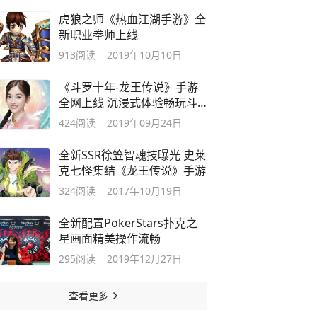
虎狼之师《热血江湖手游》全
新职业拳师上线
913
阅读
2019年10月10日
《斗罗十年-龙王传说》手游
全网上线 沉浸式体验畅玩斗
罗武魂世界
424
阅读
2019年09月24日
全新SSR徐笠智魂技曝光 史莱
克七怪集结《龙王传说》手游
324
阅读
2017年10月19日
全新配置PokerStars扑克之
星画面精美操作流畅
295
阅读
2019年12月27日
查看更多