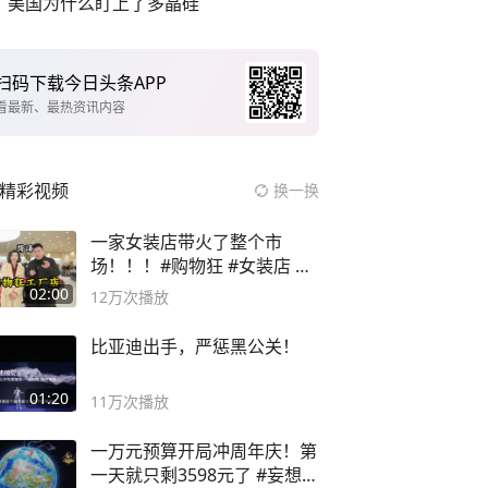
美国为什么盯上了多晶硅
扫码下载今日头条APP
看最新、最热资讯内容
精彩视频
换一换
一家女装店带火了整个市
场！！！#购物狂 #女装店 #
高品质女装
02:00
12万
次播放
比亚迪出手，严惩黑公关！
01:20
11万
次播放
一万元预算开局冲周年庆！第
一天就只剩3598元了 #妄想山