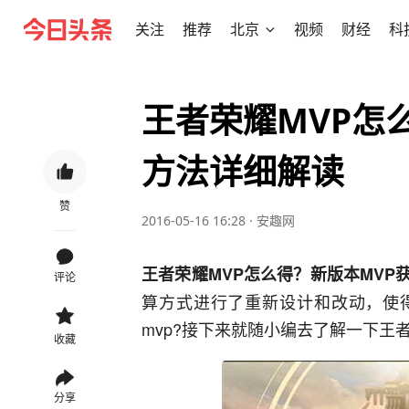
关注
推荐
北京
视频
财经
科
王者荣耀MVP怎
方法详细解读
赞
2016-05-16 16:28
·
安趣网
王者荣耀MVP怎么得？新版本MVP
评论
算方式进行了重新设计和改动，使得
mvp?接下来就随小编去了解一下王
收藏
分享