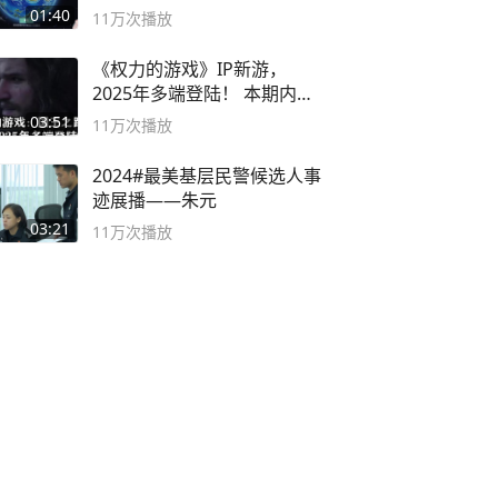
海
01:40
11万
次播放
《权力的游戏》IP新游，
2025年多端登陆！ 本期内容
概要
03:51
11万
次播放
2024#最美基层民警候选人事
迹展播——朱元
03:21
11万
次播放