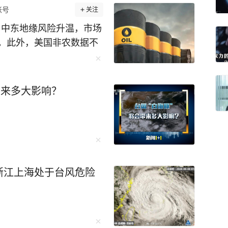
账号
关注
，中东地缘风险升温，市场
。此外，美国非农数据不
元走弱等因素，国际金价
受也门胡塞武装袭击沙特、
等事件影响，中东地缘风
带来多大影响？
7日国际油价上涨。 截至
交货的轻质原油期货价格收
 10月交货的伦敦布伦特原
为1.29%。 7日国际金价
不及预期削弱美联储加息预
和银价均上涨。 截至收盘
浙江上海处于台风危险
期货价格报每盎司4399.7
期货价格报每盎司63.499