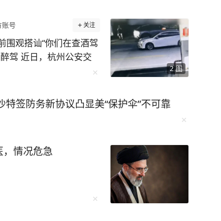
方账号
关注
前围观搭讪“你们在查酒驾
醉驾 近日，杭州公安交
2
图
的违法案例。一起来看看
杭公安交管大队五常中队执勤
等候充电位的舒某见有交
沙特签防务新协议凸显美“保护伞”不可靠
观“吃瓜”，并主动向交
兀的问话立刻引起了执勤交
故，怎么了？”面对交警
医，情况危急
瓶啤酒，我怕你查酒驾，我
在场警力。正当舒某一时
“你喝了一瓶啤酒，还自告
走吗？”现场警力立即对舒
5毫克/100毫升，涉嫌醉