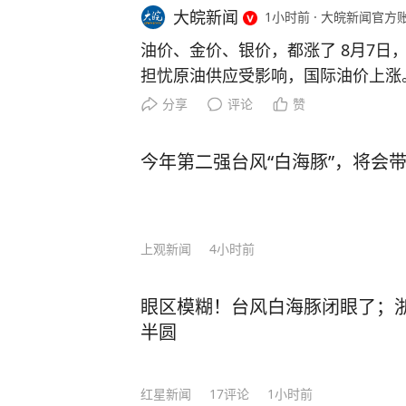
大皖新闻
1小时前
·
大皖新闻官方
油价、金价、银价，都涨了 8月7日
担忧原油供应受影响，国际油价上涨
及预期削弱美联储加息预期，叠加美
分享
评论
赞
和银价均上涨。 7日国际油价上涨 
伊朗审议霍尔木兹海峡通航限制草案
今年第二强台风“白海豚”，将会
险升温，市场担忧原油供应受影响，
当天收盘—— 纽约商品交易所9月
于每桶78.18美元，涨幅为1.15%；
上观新闻
4小时前
油期货价格收于每桶83.55美元，涨幅
和银价齐涨 8月7日，美国非农数据
期，叠加美元走弱等因素，国际金价
眼区模糊！台风白海豚闭眼了；
—— 纽约商品交易所12月交割的黄金
半圆
0美元，上涨2.32%； 9月交割的白银
美元，上涨3.07%。 来源：央视财经
红星新闻
17
评论
1小时前