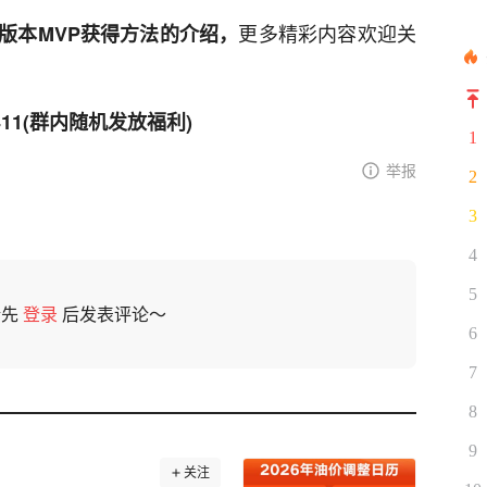
更多精彩内容欢迎关
版本MVP获得方法的介绍，
411(群内随机发放福利)
1
举报
2
3
4
5
请先
登录
后发表评论～
6
7
8
9
关注