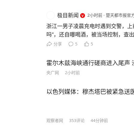
极目新闻
2小时前
·
楚天都市报官
浙江一男子凌晨充电时遇到交警，上
吗”，还自曝喝酒，被当场控制，查出
管部门查获一起饮酒后驾车“送上门”
分享
5
5
是怎么回事。 7月26日0时许，余
交警在加油站处理事故时，正在一旁
霍尔木兹海峡通行磋商进入尾声 
警在场，因好奇心驱使，下车走上前围
央广网
2小时前
警发问：“你们查酒驾吗？” 这句突
警的高度警觉。交警回应：“在处理事
以色列媒体：穆杰塔巴被紧急送
问询，舒某毫无防备地说：“我喝了
怕死了！” 舒某这一发言着实震惊了
语顿、想撤离之时，交警将其拦下：
奋勇地送上来！你觉得我现在会让你
观察者网
353
评论
44分钟前
某开展吹气式酒精检测，初步结果为9