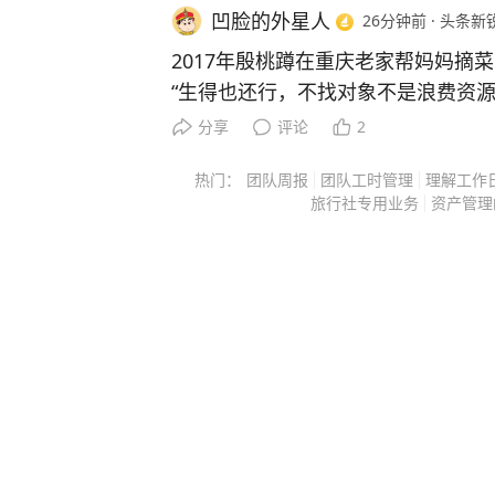
酒驾驶机动车。随后，舒某被带至医
凹脸的外星人
26分钟前
·
头条新
果为118.2毫克/100毫升，属于醉
2017年殷桃蹲在重庆老家帮妈妈摘
时左右连续饮用过两瓶啤酒及二两白
“生得也还行，不找对象不是浪费资源
心存侥幸，自认为酒气已消，便驾驶
怀疑人生，普通女孩该怎么办？ 主要信源：（新浪娱乐——殷
站充电。 最终，舒某因醉酒驾驶机
分享
评论
2
桃自曝单身空窗期已两年 母亲吐槽自己浪费
门依法吊销机动车驾驶证，5年内不得
热门：
团队周报
团队工时管理
理解工作
字，在国产剧观众心里分量不轻。 飞天、金鹰、白玉兰，三大
0元。 酒驾醉驾既是对自身安全的
旅行社专用业务
资产管理
奖的最佳女主角她全拿过，是圈里公认的
视。侥幸驾驶，必将受到法律的严惩。
《搭错车》里的阿美，到《鸡毛飞上
警 （来源：钱江晚报 杭州交警） 
《人世间》里的郑娟。 她用二十多年时间，一部戏一部戏地把
下载“极目新闻”客户端，未经授权请
自己演成了收视率的保证。 但比起她的戏，很多人更关心她的
索，一经采纳即付报酬。24小时报料热线0
私生活。 46岁，单身，无孩。 这个状态放在一个普通女人身
上，顶多是亲戚饭桌上的一句唠叨。 放在一个当红女演员身
上，就成了全网热议的话题。 殷桃不是没结过婚。 2009年，
她和重庆老乡沈俊成低调领证。 男方父亲是原重庆移动总经
理，家境殷实。 但这段婚姻只维持了一年多就结束了，没有孩
子，没有财产纠纷。 离婚一年多后，沈俊成因受贿被判刑十