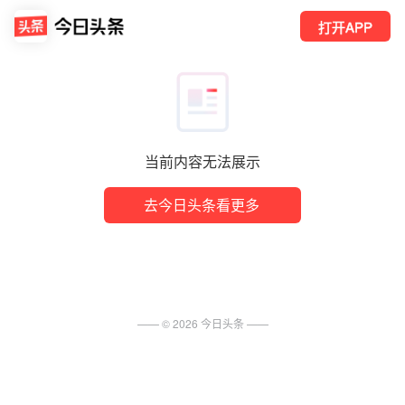
打开APP
当前内容无法展示
去今日头条看更多
—— ©
2026
今日头条
——