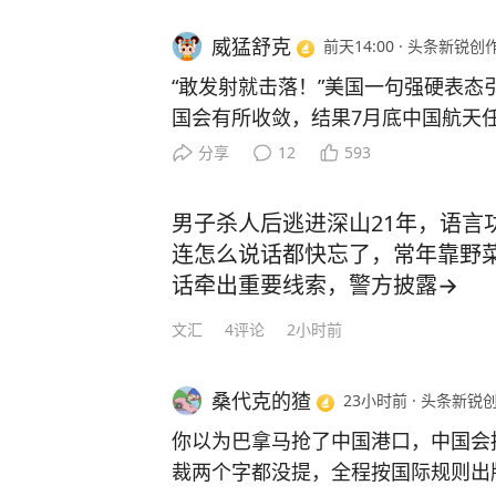
威猛舒克
前天14:00
·
头条新锐创
“敢发射就击落！”美国一句强硬表态
国会有所收敛，结果7月底中国航天
火箭接连升空。面对美方施压，中方
分享
12
593
突然把矛头指向中国航天？这一次
7月30日上午9点，太原卫星发射中
男子杀人后逃进深山21年，语言
时点火，一箭双星，把通信技术试验卫
连怎么说话都快忘了，常年靠野
预定轨道，用途写得明明白白：卫星
话牵出重要线索，警方披露→
输。 而几天前，美国太空军作战部
文汇
4
评论
2小时前
话：要发展进攻性太空作战能力，要
跟着渲染，五角大楼官员扬言“敢发射
杀，一个照常升空。谁在虚张声势，
桑代克的猹
23小时前
·
头条新锐
然。 美国急什么？急的是北斗这件事
你以为巴拿马抢了中国港口，中国会
周年，官方宣布50颗卫星全部完成在
裁两个字都没提，全程按国际规则出
实施，逐星验证，动态切换，全球用