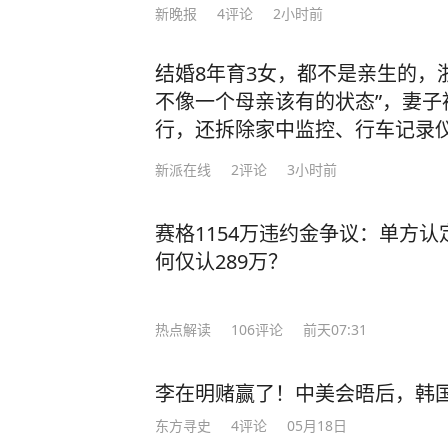
新晚报
4
评论
2小时前
结婚8年育3女，都不是亲生的，
不像一个母亲该有的状态”，妻子
行，还拆除家中监控、行车记录
新派在线
2
评论
3小时前
赛格1154万违约金争议：单方认
何仅认289万？
热点解读
106
评论
前天07:31
李在明赌赢了！中美会晤后，韩
东方寻史
4
评论
05月18日