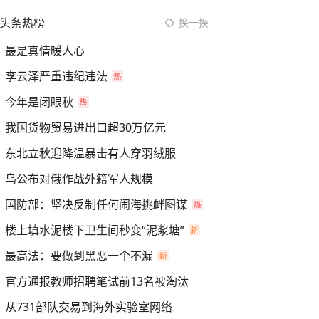
头条热榜
换一换
最是真情暖人心
李云泽严重违纪违法
今年是闭眼秋
我国货物贸易进出口超30万亿元
东北立秋迎降温暴击有人穿羽绒服
乌公布对俄作战外籍军人规模
国防部：坚决反制任何闹海挑衅图谋
楼上填水泥楼下卫生间秒变“泥浆塘”
最高法：要做到黑恶一个不漏
官方通报教师招聘笔试前13名被淘汰
从731部队交易到海外实验室网络