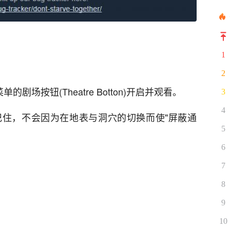
1
2
剧场按钮(Theatre Botton)开启并观看。
3
4
住，不会因为在地表与洞穴的切换而使"屏蔽通
5
6
7
8
9
10