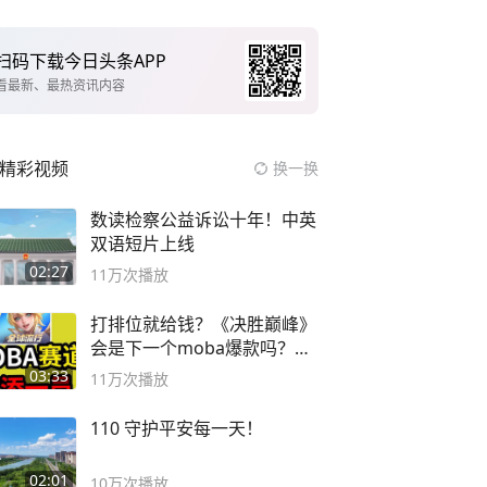
扫码下载今日头条APP
看最新、最热资讯内容
精彩视频
换一换
数读检察公益诉讼十年！中英
双语短片上线
02:27
11万
次播放
打排位就给钱？《决胜巅峰》
会是下一个moba爆款吗？#
决胜巅峰
03:33
11万
次播放
110 守护平安每一天！
02:01
10万
次播放