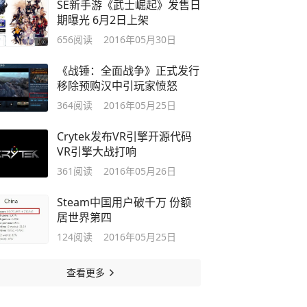
SE新手游《武士崛起》发售日
期曝光 6月2日上架
656
阅读
2016年05月30日
《战锤：全面战争》正式发行
移除预购汉中引玩家愤怒
364
阅读
2016年05月25日
Crytek发布VR引擎开源代码
VR引擎大战打响
361
阅读
2016年05月26日
Steam中国用户破千万 份额
居世界第四
124
阅读
2016年05月25日
查看更多