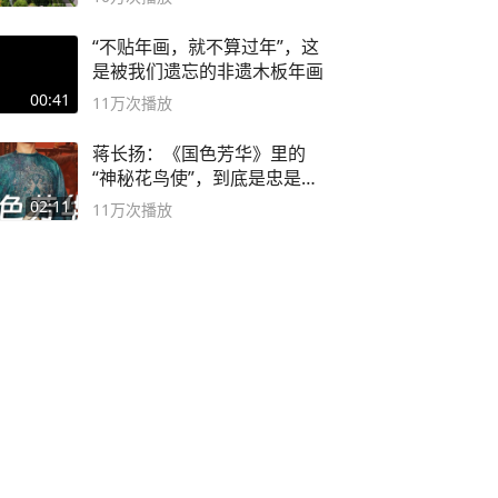
“不贴年画，就不算过年”，这
是被我们遗忘的非遗木板年画
00:41
11万
次播放
蒋长扬：《国色芳华》里的
“神秘花鸟使”，到底是忠是
奸？
02:11
11万
次播放