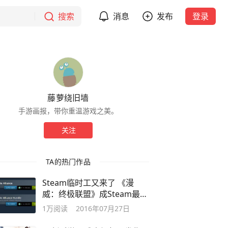
搜索
消息
发布
登录
藤萝绕旧墙
手游画报，带你重温游戏之美。
关注
TA的热门作品
Steam临时工又来了 《漫
威：终极联盟》成Steam最贵
游戏
1万
阅读
2016年07月27日