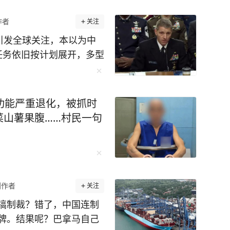
作者
关注
引发全球关注，本以为中
任务依旧按计划展开，多型
回应毫不退让。美国为何
又是谁低估了中国的实力？
心，长征六号改运载火箭准
功能严重退化，被抓时
星二十七号A/B星送入
菜山薯果腹……村民一句
通信、广播电视、数据传
队司令在公开研讨会上放
击落中国卫星，防务媒体
就击落”。 一个喊打喊
谁在埋头赶路，一目了
创作者
关注
。 7月31日北斗开通六
搞制裁？错了，中国连制
轨升级，3月启动，分批
牌。结果呢？巴拿马自己
户没感觉到一秒信号中