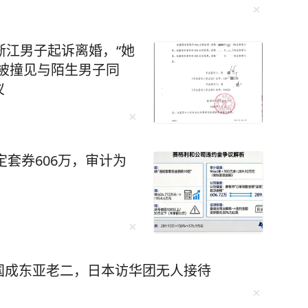
浙江男子起诉离婚，“她
被撞见与陌生男子同
仪
定套券606万，审计为
国成东亚老二，日本访华团无人接待