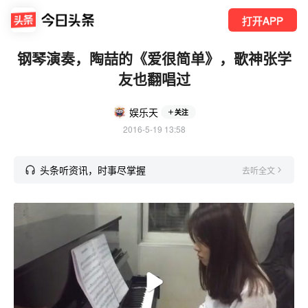
打开APP
钢琴演奏，陶喆的《爱很简单》，歌神张学
友也翻唱过
娱乐天
关注
2016-5-19 13:58
头条听资讯，时事尽掌握
去听全文