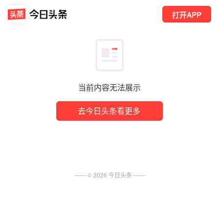
打开APP
当前内容无法展示
去今日头条看更多
—— ©
2026
今日头条
——