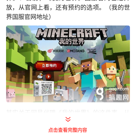
放，从官网上看，还有预约的选项。（我的世
界国服官网地址）
其实关于网易代理《我的世界》的这件事，从
去年年底就有小道消息传出，贴吧还有网友晒
点击查看完整内容
出网易旗下CC平台的官方频道里新增了一个