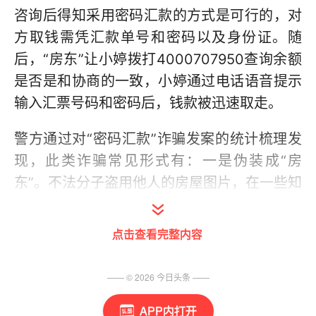
咨询后得知采用密码汇款的方式是可行的，对
方取钱需凭汇款单号和密码以及身份证。随
后，“房东”让小婷拨打4000707950查询余额
是否是和协商的一致，小婷通过电话语音提示
输入汇票号码和密码后，钱款被迅速取走。
警方通过对“密码汇款”诈骗发案的统计梳理发
现，此类诈骗常见形式有：一是伪装成“房
东”。不法分子盗用他人的房屋图片，在一些知
名网站发布出租房屋信息，骗取房租和押金，
得手后迅速将网上信息删除。二是伪装成“卖
点击查看完整内容
家”。不法分子在知名电商平台发布转让或出售
摩托车、单反相机等高价商品，等有“买家”联
—— ©
2026
今日头条
——
系时伺机行骗。三是伪装成“学术机构”。不法
APP内打开
分子向特定领域工作人员或相关单位科技人