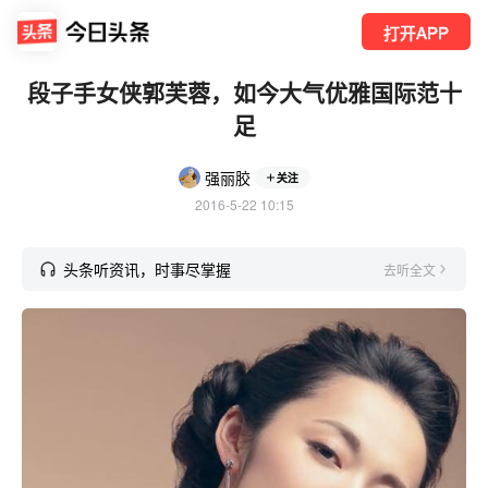
打开APP
段子手女侠郭芙蓉，如今大气优雅国际范十
足
强丽胶
关注
2016-5-22 10:15
头条听资讯，时事尽掌握
去听全文