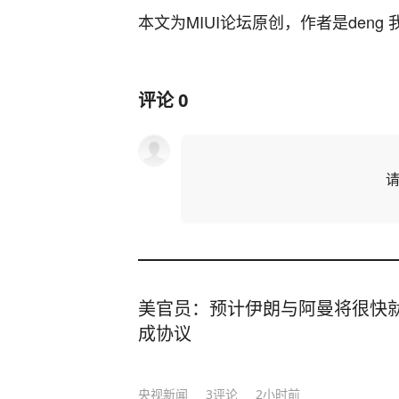
本文为MIUI论坛原创，作者是deng 
评论
0
美官员：预计伊朗与阿曼将很快
成协议
央视新闻
3
评论
2小时前