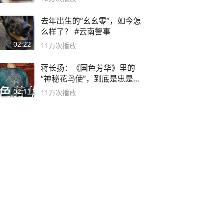
去年出生的“幺幺零”，如今怎
么样了？ #云南警事
02:22
11万
次播放
蒋长扬：《国色芳华》里的
“神秘花鸟使”，到底是忠是
奸？
02:11
11万
次播放