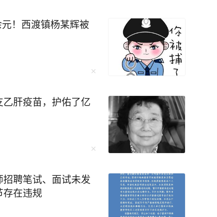
万余元！西渡镇杨某辉被
支乙肝疫苗，护佑了亿
师招聘笔试、面试未发
节存在违规