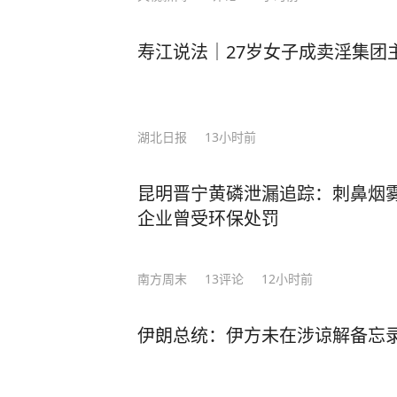
寿江说法｜27岁女子成卖淫集团
湖北日报
13小时前
昆明晋宁黄磷泄漏追踪：刺鼻烟雾
企业曾受环保处罚
南方周末
13
评论
12小时前
伊朗总统：伊方未在涉谅解备忘