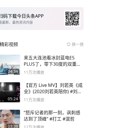
扫码下载今日头条APP
看最新、最热资讯内容
精彩视频
换一换
来五大连池看冰封蓝电E5
PLUS了，零下30度的双重冰
封40小时全录
04:34
11万
次播放
【官方 Live MV】刘若英《成
全》(2020刘若英陪你) #刘若
英 #成全
05:24
11万
次播放
“怒斥记者的那一刻，讽刺感
达到了顶峰” #打工 #混剪
03:39
12万
次播放