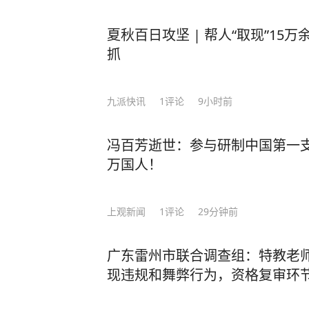
夏秋百日攻坚 | 帮人“取现”15
抓
九派快讯
1
评论
9小时前
冯百芳逝世：参与研制中国第一
万国人！
上观新闻
1
评论
29分钟前
广东雷州市联合调查组：特教老
现违规和舞弊行为，资格复审环