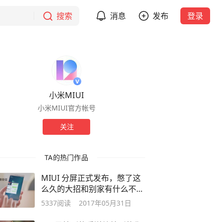
搜索
消息
发布
登录
小米MIUI
小米MIUI官方帐号
关注
TA的热门作品
MIUI 分屏正式发布，憋了这
么久的大招和别家有什么不
同？
5337
阅读
2017年05月31日