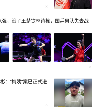
八强，没了王楚钦林诗栋，国乒男队失去战
彬：“梅姨”案已正式进