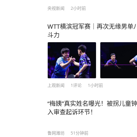
央视新闻
2小时前
WTT横滨冠军赛｜再次无缘男单
斗力
上观新闻
1
评论
1小时前
“梅姨”真实姓名曝光！被拐儿童钟
入审查起诉环节！
鲁网潍坊
51分钟前