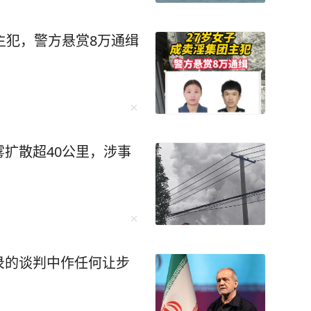
主犯，警方悬赏8万通缉
扩散超40公里，涉事
录的谈判中作任何让步