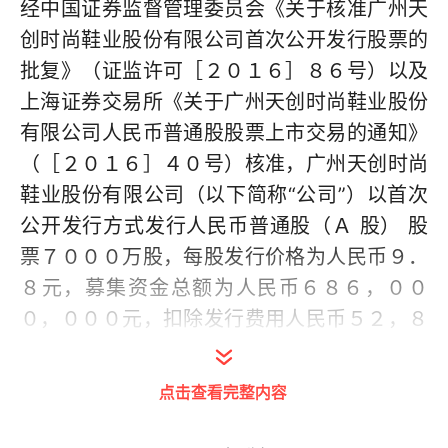
经中国证券监督管理委员会《关于核准广州天
创时尚鞋业股份有限公司首次公开发行股票的
批复》（证监许可［２０１６］８６号）以及
上海证券交易所《关于广州天创时尚鞋业股份
有限公司人民币普通股股票上市交易的通知》
（［２０１６］４０号）核准，广州天创时尚
鞋业股份有限公司（以下简称“公司”）以首次
公开发行方式发行人民币普通股（Ａ 股） 股
票７０００万股，每股发行价格为人民币９．
８元，募集资金总额为人民币６８６，００
０，０００元，扣除发行费用人民币５２，８
３８，２００元后募集资金净额为人民币６３
３，１６１，８００元。上述募集资金到位情
点击查看完整内容
况已经普华永道中天会计师事务所（特殊普通
合伙）验证，并于２０１６年２月６日出具了