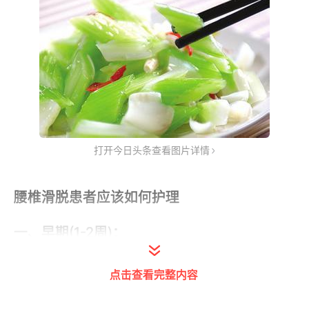
打开今日头条查看图片详情
腰椎滑脱患者应该如何护理
一、早期(1-2周)：
其治疗以活血化瘀，行气消散为主，中医认
点击查看完整内容
为，"瘀不去则骨不能生"，"瘀去新骨生"。可