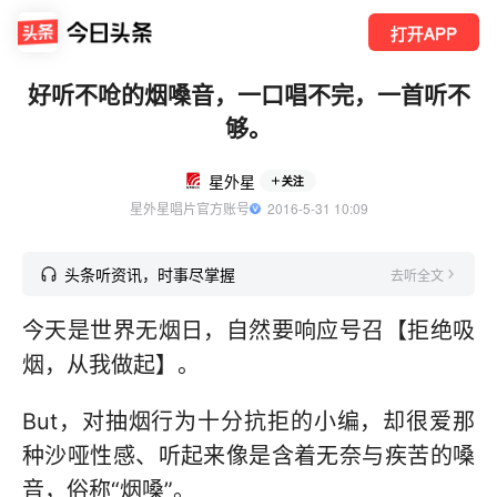
打开APP
好听不呛的烟嗓音，一口唱不完，一首听不
够。
星外星
关注
星外星唱片官方账号
  2016-5-31 10:09
头条听资讯，时事尽掌握
去听全文
今天是世界无烟日，自然要响应号召【拒绝吸
烟，从我做起】。
But，对抽烟行为十分抗拒的小编，却很爱那
种沙哑性感、听起来像是含着无奈与疾苦的嗓
音，俗称“烟嗓”。