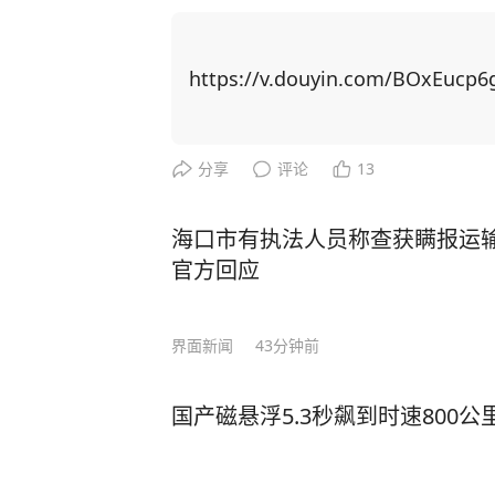
中之一……”可谓是一针见血！ 马斯克在WELT经济峰会上，对当前备受瞩目的中国人
工智能企业DeepSeek进行了深
这位科技界的领航者的每一个举动都备受瞩目。 他直言不讳地表
https://v.douyin.com/BOxEucp6g
人才的赞赏：“中国拥有众多极其聪明且
可以预见，中国将会创造出众多令人
凡的突破。”尤为引人注目的是，马斯克
分享
评论
13
史背景之中。 马斯克表示，AI将不再是简单的工具，而是会发展出类似人类的自我意
识，他同时也对AI的安全性表示了深切的担忧。 AI对人类的影
海口市有执法人员称查获瞒报运
的，但也有20%导致人类面临灭绝的
官方回应
明，要么带来灾难性的后果。 马斯克这番话并非是危言耸听，AI所带来的隐患已经真
实的发生在我们身边。清华大学刘嘉教授公
界面新闻
43分钟前
AI正在疯狂地向社会各个行业渗透
担心人工智能AI抢饭碗，现在它连锅碗瓢
国产磁悬浮5.3秒飙到时速800
宇树科技老板王兴兴，接受采访时曾
作，普通人将不再需要上班。 当然，在 AI 迅猛发展的背后，一个严峻的问题逐渐浮
出水面 —— 人才短缺。据相关数据显示，中