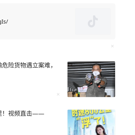
刻的剖析。在全球人工智能竞争日益白热化的当下，
达了自己对中国科技
Is/
异常勤奋的工程师。”马斯克进一步指出： “你
瞩目的成就，而事实上，他们已经取得了诸多非
将DeepSeek的崛起置于了一个更为深远的历
响有80%的可能是好
输危险货物遇立案难，
风险。他强调，AI的发展要么极大地提升人类文
开宣称：AI会取代95%的教师！ 人工智能
，连公务员、医生、教师、审计等饭碗不保。以前
盆都端走了，还把桌子直接掀了。 科技新贵
公里！视频直击——
表示：未来整个社会将有可能由机器人来承担工
国 AI 人才缺口高达 500 万。 这是一个