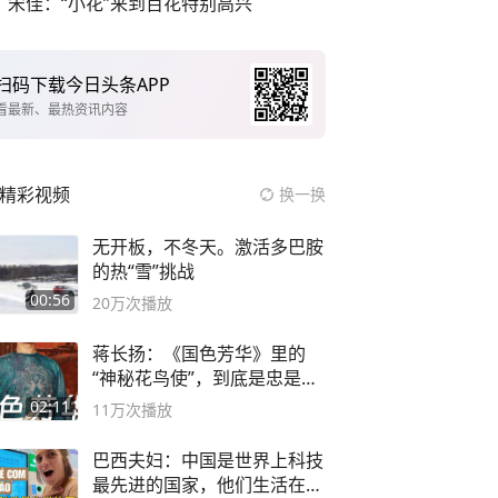
宋佳：“小花”来到百花特别高兴
扫码下载今日头条APP
看最新、最热资讯内容
精彩视频
换一换
无开板，不冬天。激活多巴胺
的热“雪”挑战
00:56
20万
次播放
蒋长扬：《国色芳华》里的
“神秘花鸟使”，到底是忠是
奸？
02:11
11万
次播放
巴西夫妇：中国是世界上科技
最先进的国家，他们生活在