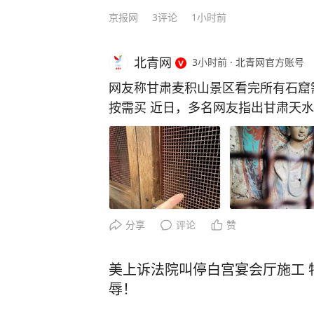
怎样的概念呢？相当于每 10 个 AI
京报网
3
评论
1小时前
如此巨大的人才缺口，无疑给 AI 产业的持
也将重心放在青少年的AI培养上，
北青网
3小时前
·
北青网官方账号
育部已经做出了一个重要的战略部署。 教育部办公厅正式部署了中小学人工
育。绝对是和每一个孩子都密切相关。
网友称甘肃麦积山景区看完所有石窟需
教育”。 传统教育模式正被AI“降维打击”！ 可以说，高校 “AI 学院”会成为新一代青年
按需买 近日，多名网友指出甘肃天
应对未来的 “桥头堡”！ 从小学习了解AI，并非贩卖焦虑，这叫未雨绸缪！！2025年
护石窟（特窟）在内的所有石窟，需要
起，AI知识渗透中小学所有学科！语文
栅栏隔离，影响游览效果。 记者注
人编程”...... 如果你还是“机器学习”“神经网络”听着就头疼，专业教材翻3页就犯困，网
信息，其中含普通石窟项目的门票80
上碎片教程学完也似懂非懂；想给6-
在100-180元不等，并注有“特窟
担心娃跟不上AI时代，那你就要小心了！ 如果你也有这些困扰，那么强烈
观票”，部分特窟每天允许参观的人数
百位名师推崇的《漫画讲透人工智能》
窟受到特别保护，是按每个窟收费，每
分享
评论
赞
拆解硬核知识，不管是AI零基础小白
元，每个特窟游玩时间以游客自身为
得会、用得上。 别以为它只有漫画好看，干货密度直接拉满！ 全书足足涵盖500多个
了1小时。” 综合潇湘晨报
美上诉法院叫停白宫宴会厅施工 
AI核心知识点，还覆盖了六大前沿
辱！
宙、生物识别、高新材料。 从AI是怎么来的、怎么发展的，到现在我们生活中哪里能