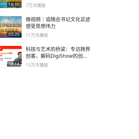
2999年
18:10
7万
次播放
微视频｜追随总书记文化足迹
感受思想伟力
03:20
11万
次播放
科技与艺术的桥梁：专访跨界
创客，解码DigiShow的创新
之路
18:18
13万
次播放