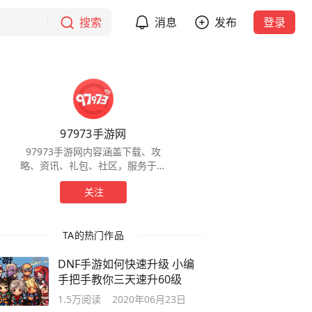
搜索
消息
发布
登录
97973手游网
97973手游网内容涵盖下载、攻
略、资讯、礼包、社区，服务于全
球手游玩家，为玩家提供一站式服
关注
务。
TA的热门作品
DNF手游如何快速升级 小编
手把手教你三天速升60级
1.5万
阅读
2020年06月23日