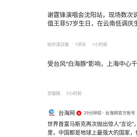
谢霆锋演唱会沈阳站，现场数次说
值王菲57岁生日，在云南低调庆
哈尔滨日报
1
评论
1小时前
受台风“白海豚”影响，上海中心
京报网
2小时前
台海网
29分钟前
·
台海网官方账号
世界首富马斯克再次抛出惊人“言论”
里，中国都是地球上最强大的国家，他