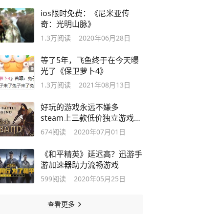
ios限时免费：《尼米亚传
奇：光明山脉》
1.3万
阅读
2020年06月28日
等了5年，飞鱼终于在今天曝
光了《保卫萝卜4》
1.3万
阅读
2021年08月13日
好玩的游戏永远不嫌多
steam上三款低价独立游戏推
荐
674
阅读
2020年07月01日
《和平精英》延迟高？迅游手
游加速器助力流畅游戏
599
阅读
2020年05月25日
查看更多