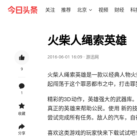
关注
推荐
北京
视频
财经
科
火柴人绳索英雄
2016-06-01 16:09
·
游迅网
9
火柴人绳索英雄是一款以经典人物火
起闯荡于这个罪恶都市之中，打击罪
1
精彩的3D动作，英雄强大的武器库
真正的英雄来帮助公民。使用 新的
收藏
尝试完成所有任务。敌人的汽车，自
喜欢这类游戏的玩家快来下载试试吧
分享