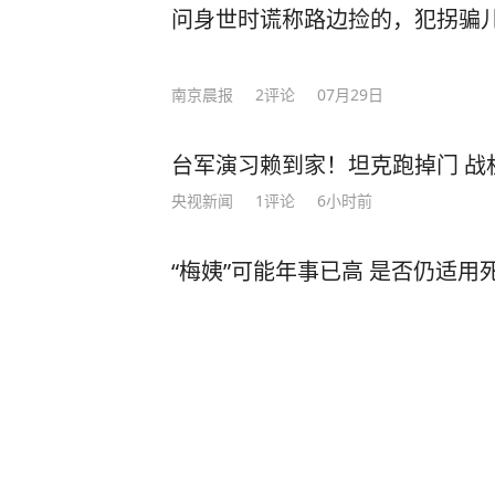
问身世时谎称路边捡的，犯拐骗
南京晨报
2
评论
07月29日
台军演习赖到家！坦克跑掉门 战
央视新闻
1
评论
6小时前
“梅姨”可能年事已高 是否仍适用
看看新闻
2
评论
23小时前
台风“白海豚”已“闭眼”，最新台
雨具有极端性，浙江上海等地位