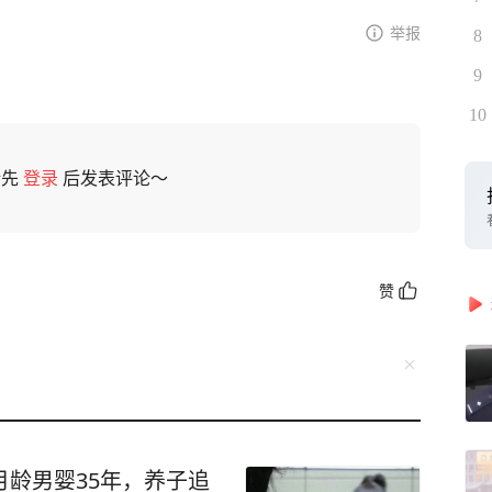
举报
8
9
10
请先
登录
后发表评论～
赞
月龄男婴35年，养子追