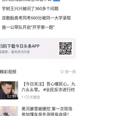
宇树王兴兴被问了360多个问题
双胞胎高考同考660分被同一大学录取
施一公带队开启“开学第一跑”
扫码下载今日头条APP
看最新、最热资讯内容
精彩视频
换一换
【今日关注】吾心暖民心，九
六幺幺零。 #全民反诈进行时
02:51
11万
次播放
黑河暴雪被硬控 第一次现场
参加懂车帝冬测很有收获！