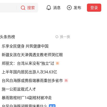
搜索
消息
发布
登录
头条热榜
换一换
乐享全民健身 共筑健康中国
新疆女孩在天津偶遇支教老师哭红眼
郑丽文：台湾从来没有“独立”过
上半年国内居民出游人次34.63亿
台风白海豚或携极端暴雨重创多省市
施一公拒盆栽式人才
暴雨致棺材厂14副棺材被冲走
台风白海豚闭眼意味着什么