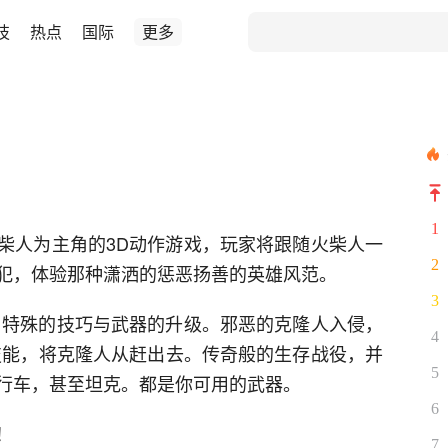
技
热点
国际
更多
1
柴人为主角的3D动作游戏，玩家将跟随火柴人一
2
犯，体验那种潇洒的惩恶扬善的英雄风范。
3
。特殊的技巧与武器的升级。邪恶的克隆人入侵，
4
技能，将克隆人从赶出去。传奇般的生存战役，并
5
行车，甚至坦克。都是你可用的武器。
6
！
7