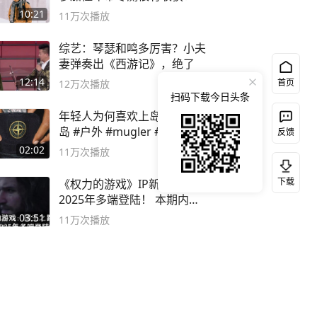
10:21
11万
次播放
综艺：琴瑟和鸣多厉害？小夫
妻弹奏出《西游记》，绝了
12:14
首页
12万
次播放
扫码下载今日头条
年轻人为何喜欢上岛？ #石头
岛 #户外 #mugler #品牌 #足
反馈
球流氓
02:02
11万
次播放
下载
《权力的游戏》IP新游，
2025年多端登陆！ 本期内容
概要
03:51
11万
次播放