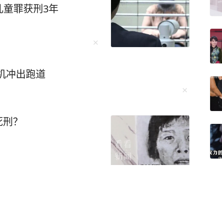
儿童罪获刑3年
机冲出跑道
死刑？
风路径图更新！局地强降
于台风危险半圆