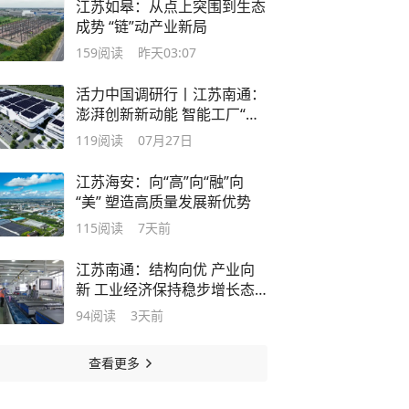
江苏如皋：从点上突围到生态
成势 “链”动产业新局
159
阅读
昨天03:07
活力中国调研行丨江苏南通：
澎湃创新新动能 智能工厂“软
硬兼修”
119
阅读
07月27日
江苏海安：向“高”向“融”向
“美” 塑造高质量发展新优势
115
阅读
7天前
江苏南通：结构向优 产业向
新 工业经济保持稳步增长态
势
94
阅读
3天前
查看更多