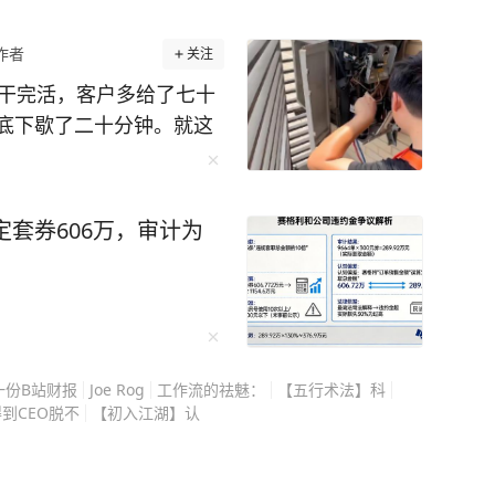
作者
关注
温干完活，客户多给了七十
底下歇了二十分钟。就这
事情是这样的。 那天
日头最毒，室外温度直逼3
晒两分钟，后背的汗能把T
定套券606万，审计为
扣了个蒸笼，孩子热得直
子，
到不到四十分钟门铃就响
四十来岁，背着一个鼓鼓
一份B站财报
Joe Rog
工作流的祛魅：
【五行术法】科
重。 整件工作服
到CEO脱不
【初入江湖】认
头的汗顺着下巴往下淌，
，问了句空调在哪儿，立