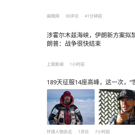
闽南网
30
评论
41分钟前
涉霍尔木兹海峡，伊朗新方案拟
朗普：战争很快结束
上观新闻
1小时前
189天征服14座高峰，这一次，
环球人物杂志
1
评论
7小时前