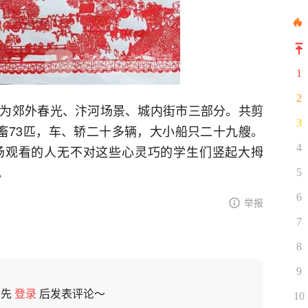
1
2
为郊外春光、汴河场景、城内街市三部分。共剪
3
牲畜73匹，车、轿二十多辆，大小船只二十九艘。
4
场观看的人无不对这些心灵巧的学生们竖起大拇
。
5
6
举报
7
8
9
请先
登录
后发表评论～
10