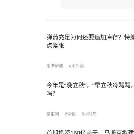
弹药充足为何还要追加库存？特
点紧张
澎湃新闻
6小时前
今年是“晚立秋”，“早立秋冷飕飕
吗？
京报网
6
评论
5小时前
首期投资168亿美元，马斯克拟