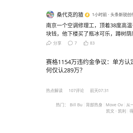
桑代克的猹
1小时前
·
头条新锐创
南京一个空调修理工，顶着38度高
块钱，他下楼买了瓶冰可乐，蹲树荫
画面，把客户一个大男人看得鼻子发酸。
分享
7
83
是南京入伏后非常烤人的一天，正午
8度。别说在太阳底下干活，就站着
赛格1154万违约金争议：单方认
恤洇透一大片。 客户家那台用了快十年的老空调偏在这时候掉
何仅认289万？
链子，突然就不制冷了。屋里闷得像
哭，客户赶紧在家政平台下了维修单。 原想着大中午的单
热点解读
107
评论
前天07:31
师傅起码要等一两个小时才到，没想
了。开门那一瞬间客户愣了——师傅
热门：
Bill Bu
背部热身
Move Ov
从
囊囊的工具包，后来才知道那包足有三十多斤
凯文 · 凯利
得
从领口湿到下摆，紧紧贴在背上，额
说话都带着喘。他套上鞋套，话不多