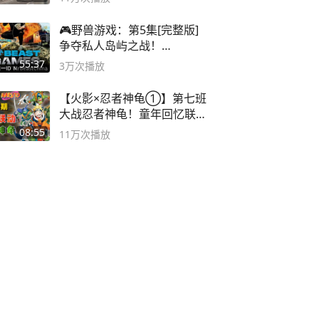
🎮野兽游戏：第5集[完整版]
争夺私人岛屿之战！
#MrBeastChina
55:37
3万
次播放
【火影×忍者神龟①】第七班
大战忍者神龟！童年回忆联动
论武？
08:55
11万
次播放