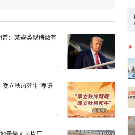
朗普：某些类型稍微有
，晚立秋热死牛”靠谱
建地表最大芯片厂