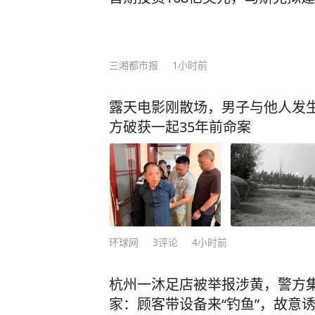
三湘都市报
1小时前
露天电影刚散场，男子与他人发生
方破获一起35年前命案
环球网
3
评论
4小时前
杭州一沐足店被举报涉黄，警方集
家：顾客带设备来“钓鱼”，故意