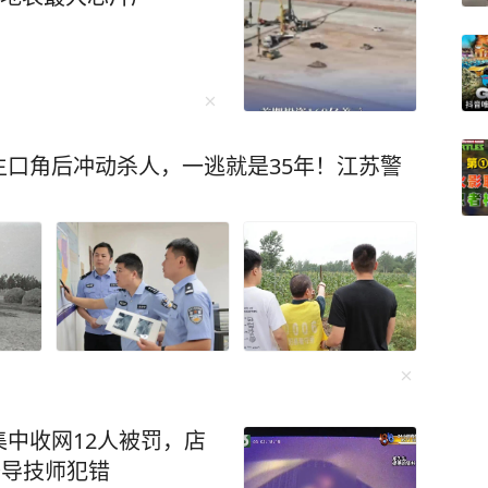
口角后冲动杀人，一逃就是35年！江苏警
中收网12人被罚，店
诱导技师犯错