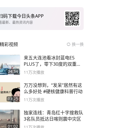
扫码下载今日头条APP
看最新、最热资讯内容
精彩视频
换一换
来五大连池看冰封蓝电E5
PLUS了，零下30度的双重冰
封40小时全录
04:34
11万
次播放
万万没想到，“发呆”居然有这
么多好处 #硬核健康科普行动
03:25
11万
次播放
独家连线：青岛红十字搜救队
3名队员抵达日喀则震中灾区
01:02
11万
次播放