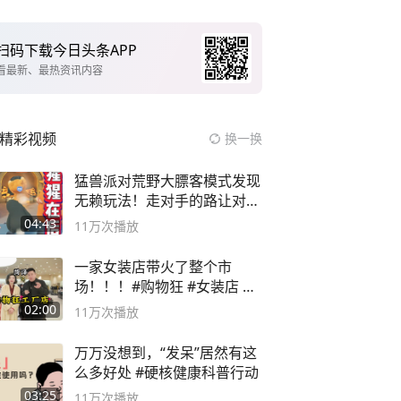
扫码下载今日头条APP
看最新、最热资讯内容
精彩视频
换一换
猛兽派对荒野大膘客模式发现
无赖玩法！走对手的路让对手
无路可走
04:43
11万
次播放
一家女装店带火了整个市
场！！！#购物狂 #女装店 #
高品质女装
02:00
11万
次播放
万万没想到，“发呆”居然有这
么多好处 #硬核健康科普行动
03:25
11万
次播放