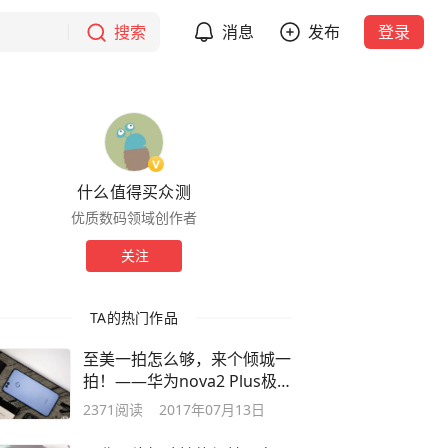
搜索
消息
发布
登录
什么值得买众测
优质数码领域创作者
关注
TA的热门作品
至美一拍怎么够，来个倾城一
拍！——华为nova2 Plus极光
蓝 手机评测
2371
阅读
2017年07月13日