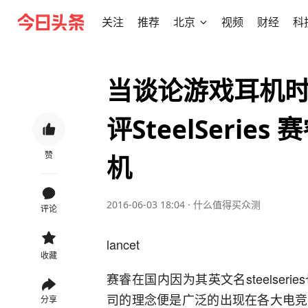
关注
推荐
北京
视频
财经
科
当谈论游戏耳机
评SteelSerie
赞
机
2016-06-03 18:04
·
什么值得买众测
评论
lancet
收藏
赛睿在国内因为其英文名steelse
司的理念便是广泛的出现在各大电竞
分享