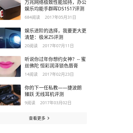
万兆网络极致性能加持，办公
娱乐均能手群晖DS1517评测
684
阅读
2017年05月31日
娱乐进阶的选择，我要更大更
清楚：极米Z5评测
20
阅读
2017年07月11日
听说你过年你想约女神？-- 蜜
丝佛陀 恒彩润泽锁色唇膏
14
阅读
2017年02月23日
你的下一任私教——捷波朗
臻跃 无线耳机评测
9
阅读
2017年03月02日
查看更多