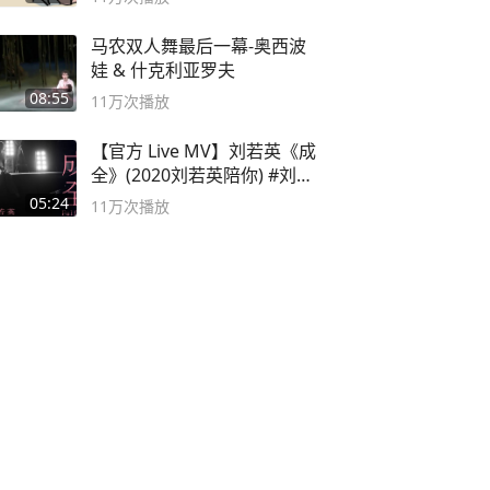
马农双人舞最后一幕-奥西波
娃 & 什克利亚罗夫
08:55
11万
次播放
【官方 Live MV】刘若英《成
全》(2020刘若英陪你) #刘若
英 #成全
05:24
11万
次播放