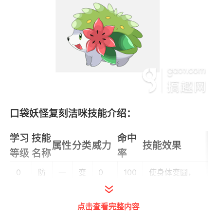
口袋妖怪复刻洁咪技能介绍：
学习
技能
命中
属性
分类
威力
技能效果
等级
名称
率
0
防
一
变
0
100
使身体变圆，
卫
般
化
提升自身的防
卷
御。
点击查看完整内容