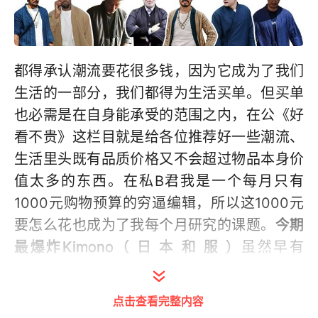
都得承认潮流要花很多钱，因为它成为了我们
生活的一部分，我们都得为生活买单。但买单
也必需是在自身能承受的范围之内，在公《好
看不贵》这栏目就是给各位推荐好一些潮流、
生活里头既有品质价格又不会超过物品本身价
值太多的东西。在私B君我是一个每月只有
1000元购物预算的穷逼编辑，所以这1000元
要怎么花也成为了我每个月研究的课题。
今期
最爆炸
Kimono（ 日 本 和 服 ）
虽然早有
visvim这样的大神级别潮牌几乎每季都出品
Kimono（ 日 本 和 服 ），但由于近几年来，
点击查看完整内容
我们都被Sneaker风潮、街头风潮、青年文化