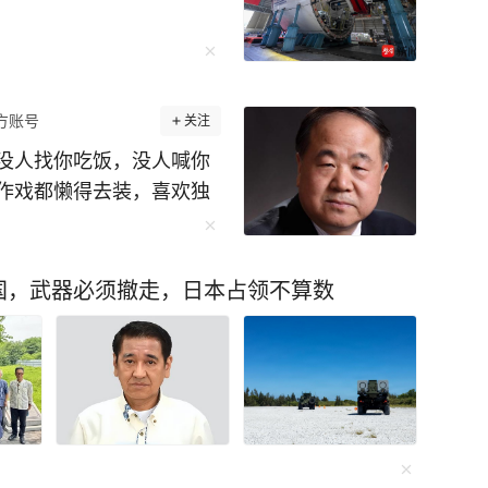
方账号
关注
没人找你吃饭，没人喊你
作戏都懒得去装，喜欢独
透了人性，看透了人生！
亲身踩过的人情大坑。 作
家，他出身山东农村，写
国，武器必须撤走，日本占领不算数
愿驳人面子的厚道。 获奖
踏破。 八竿子打不着的亲
学突然打来电话，陌生人
人里没几个是真来聊文学
想借他的名头撑场面，提
可能早就直接拒了，可莫言