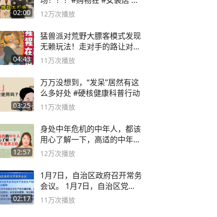
场！！！#购物狂 #女装店 #
高品质女装
02:00
12万
次播放
猛兽派对荒野大膘客模式发现
无赖玩法！走对手的路让对手
无路可走
04:43
11万
次播放
万万没想到，“发呆”居然有这
么多好处 #硬核健康科普行动
03:25
11万
次播放
身处中年危机的中年人，都该
用心了解一下，高适的中年逆
袭之路
12:57
12万
次播放
1月7日，自治区政府召开常务
会议。 1月7日，自治区党委
副书记
02:17
11万
次播放