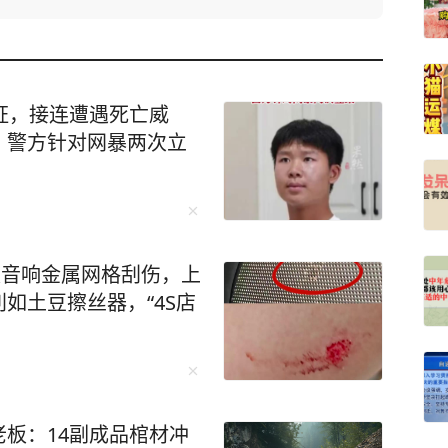
证，接连遭遇死亡威
，警方针对网暴两次立
被音响金属网格刮伤，上
如土豆擦丝器，“4S店
板：14副成品棺材冲