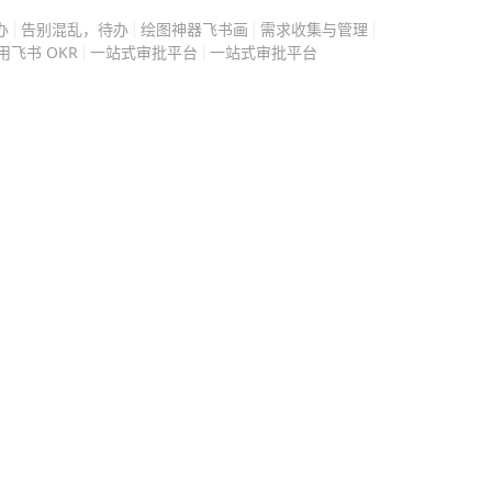
他硬着头皮应下不少事，有
办
告别混乱，待办
绘图神器飞书画
需求收集与管理
忙周转，平白耗了不少写
用飞书 OKR
一站式审批平台
一站式审批平台
，常来的都是来求好处的，
，很少登门。 熬了大半
有提前预约的访客一律不
机都常常调成静音，只回
了就忘本，难听的话传了不
七八糟的人情拉扯，他终于
必要的工作，其余时间要么
对着稿纸琢磨新故事。 不
头皮答应自己不想做的
过半百经历了这一遭，他把
揉进了故事里。 沉淀多年
故事，每个都戳中了当代人
多人的枕边书。 其实我们
局多、朋友多、电话多就是