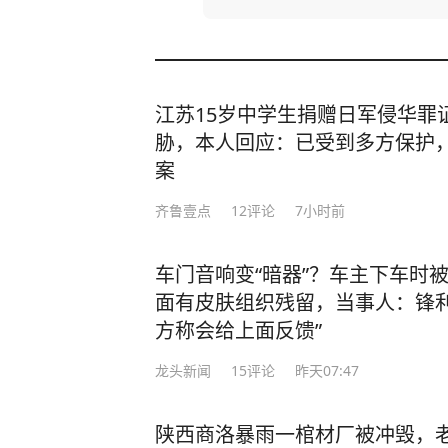
江苏15岁中学生捐赠日军侵华罪
胁，本人回应：已受到多方保护
案
齐鲁壹点
12
评论
7小时前
车门音响变“暗器”？车主下车时
面有皮肤组织残留，当事人：锋利
方称会给上面反馈”
龙头新闻
15
评论
昨天07:47
陕西商洛暴雨一棺材厂被冲毁，老