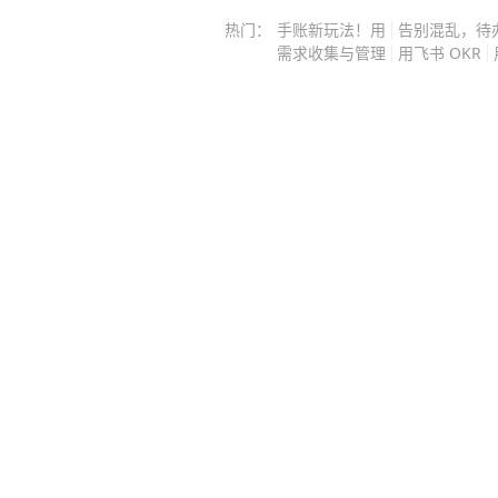
总觉得乡里乡亲的，抹不开面子。 
热门：
手账新玩法！用
告别混乱，待
时候明明自己办不到，也要托朋友帮
需求收集与管理
用飞书 OKR
作的精力。 次数多了他才反应过来
真正能聊几句的旧友，反倒怕打扰他
年，他终于下定决心改了规矩。 没
见，没必要的饭局一概推掉，就连手
重要的消息。 一开始还有人说他红
少，他也没往心里去。 没了那些乱
能安安稳稳坐回书桌前。 每天除了
读书，要么在院子里侍弄花草，或是
用再对着不熟的人赔笑，不用再硬着
事，日子反倒过得踏实了很多。 年
这些年见过的人情冷暖、世态炎凉都
后推出的《晚熟的人》，整整12个
被人情绑架的痛点，上市后就成了很
很多人都踩过同样的坑。 总觉得饭