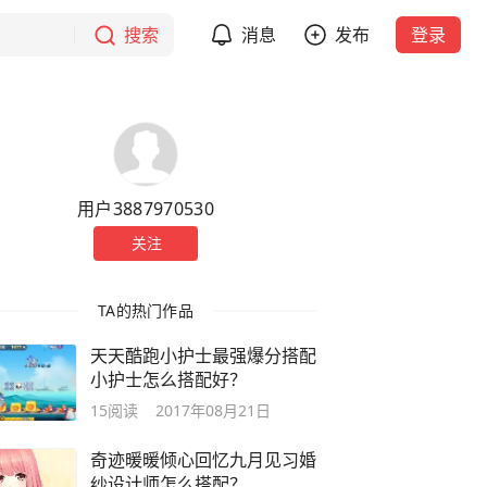
搜索
消息
发布
登录
用户3887970530
关注
TA的热门作品
天天酷跑小护士最强爆分搭配
小护士怎么搭配好？
15
阅读
2017年08月21日
奇迹暖暖倾心回忆九月见习婚
纱设计师怎么搭配？