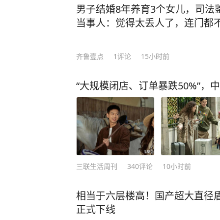
男子结婚8年养育3个女儿，司法
当事人：觉得太丢人了，连门都
齐鲁壹点
1
评论
15小时前
“大规模闭店、订单暴跌50%”，
三联生活周刊
340
评论
10小时前
相当于六层楼高！国产超大直径盾构
正式下线