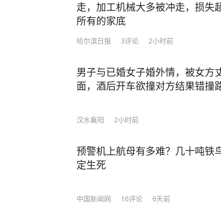
走，加工机械大多被冲走，损失超
所有的家底
哈尔滨日报
3
评论
2小时前
男子与已婚女子婚外情，被女方
面，酒后开车欲撞对方结果错撞
汉水襄阳
2小时前
预警机上航母有多难？几十吨铁鸟
定生死
中国新闻网
16
评论
6天前