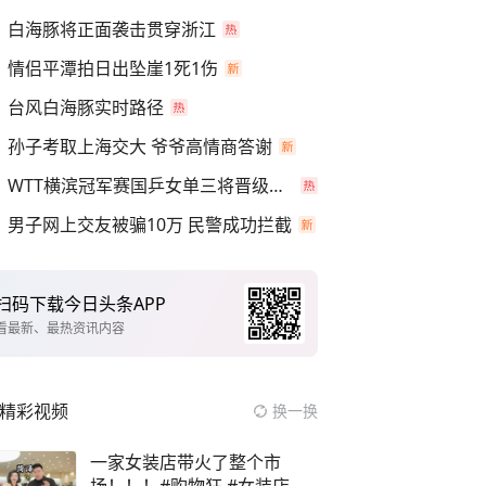
白海豚将正面袭击贯穿浙江
情侣平潭拍日出坠崖1死1伤
台风白海豚实时路径
孙子考取上海交大 爷爷高情商答谢
WTT横滨冠军赛国乒女单三将晋级四强
男子网上交友被骗10万 民警成功拦截
扫码下载今日头条APP
看最新、最热资讯内容
精彩视频
换一换
一家女装店带火了整个市