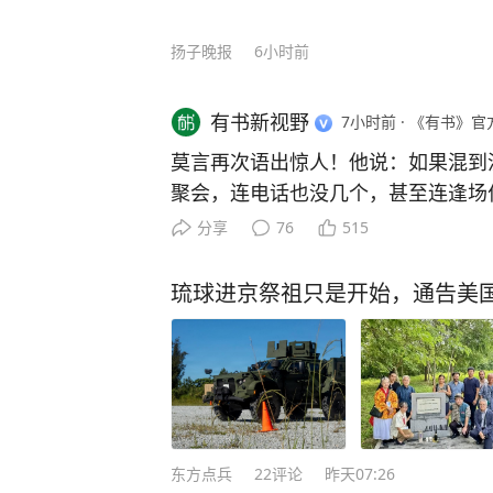
扬子晚报
6小时前
有书新视野
7小时前
·
《有书》官
莫言再次语出惊人！他说：如果混到
聚会，连电话也没几个，甚至连逢场
来独往，那么你真要庆祝，说明你悟
分享
76
515
很多人不知道，这句话背后藏着莫言
为首位获得诺贝尔文学奖的中国籍作
琉球进京祭祖只是开始，通告美
了大半辈子乡土故事，骨子里自带不
消息刚传开那会，他家的门槛差点被
戚拎着土特产上门，多年没联系的同
托了几层关系也要见他一面。 这些
的，要么是求他帮忙找工作，要么是
的要求一个比一个难办。 换做旁人
东方点兵
22
评论
昨天07:26