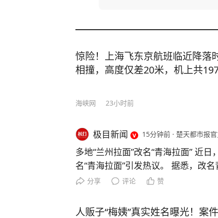
惊险！上海飞东京航班临近降落
相撞，高度仅差20米，机上共19
海峡网
23小时前
极目新闻
15分钟前
·
楚天都市报官
多地“兰州拉面”改名“青海拉面” 近
名“青海拉面”引发热议。 据悉，改名
牌错位。兰州本地并无 “兰州拉面”
分享
评论
赞
州牛肉面。上世纪80年代，青海化
用兰州牛肉面名气打出“兰州拉面” 
人贩子“梅姨”真实姓名曝光！案