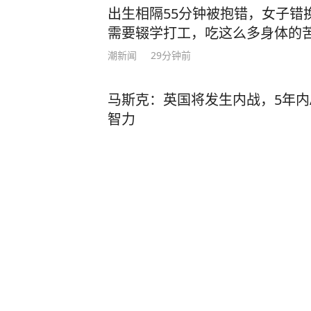
况，需要进行手术，手术做的很成功
出生相隔55分钟被抱错，女子错
养。经过综合评估，确定无缘本届亚
需要辍学打工，吃这么多身体的
遗憾，但健康永远是一切的前提。接
潮新闻
29分钟前
一步调整状态。祝愿国家队在赛事中
也期待痊愈之后，再次踏上熟悉的赛场
马斯克：英国将发生内战，5年内
女子排球队在国家体育总局训练局排
智力
为李盈莹。视觉中国 图 今年4月2
课上，李盈莹当时随队训练。5月国际
人大名单里，李盈莹也在其列。不过
深圳新闻网
41分钟前
表示李盈莹仍处在康复期，暂未归队
就此缺席本赛季世界女排联赛多场比赛
22岁女生南太行山失联已10天
1日至30日在天津举行，冠军将直通2
想到山里旅行，近期情绪没有异
国女排与中国台北、伊朗、伊拉克同组
将于9月16日至22日举行，中国女
分在B组。 本期编辑 陆枫
新黄河
12
评论
3小时前