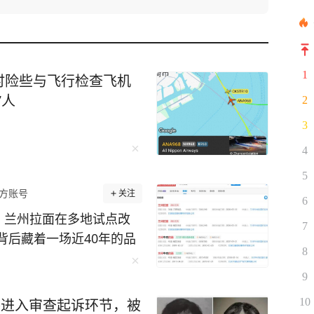
1
时险些与飞行检查飞机
7人
2
3
4
5
方账号
关注
6
日，兰州拉面在多地试点改
7
背后藏着一场近40年的品
8
 叫法，正宗本土面食称作兰
隆、尖扎群众外出谋生，借
9
招牌开店，在全国开出超3万
10
件进入审查起诉环节，被