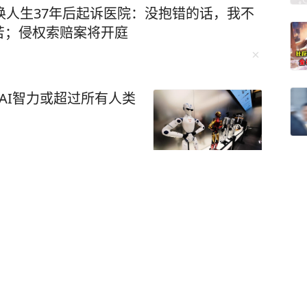
，现在已经出院回家休
换人生37年后起诉医院：没抱错的话，我不
锦赛与亚运会。心中满是
苦；侵权索赔案将开庭
下来专注术后康复，一步
发挥出色，取得好成绩，
。” 4月29日，中国国家
AI智力或超过所有人类
球馆举行公开训练课。图
9日举办的国家女排公开训练
排联公布的中国女排30
随后不久，主教练赵勇就
。这位中国女排重要女将
。 女排亚锦赛将于8月2
，母亲：女儿刚大学毕业
028年洛杉矶奥运会。中
常
。 2026年亚运会女排赛
排与哈萨克斯坦、菲律宾被