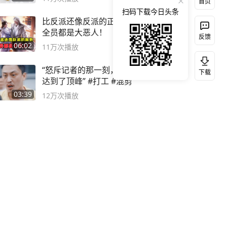
首页
扫码下载今日头条
比反派还像反派的正派主角，
全员都是大恶人！
反馈
06:02
11万
次播放
“怒斥记者的那一刻，讽刺感
下载
达到了顶峰” #打工 #混剪
03:39
12万
次播放