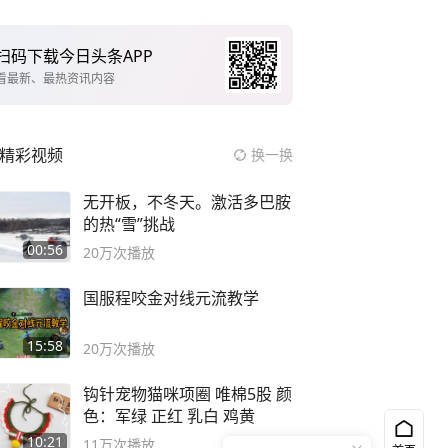
扫码下载今日头条APP
看最新、最热资讯内容
精彩视频
换一换
无开板，不冬天。激活多巴胺
的热“雪”挑战
00:56
20万
次播放
国服程咬金对线元流教学
15:58
20万
次播放
钩针宠物猫咪项圈 唯棉5股 颜
色：军绿 正红 乳白 鸡黄
10:21
11万
次播放