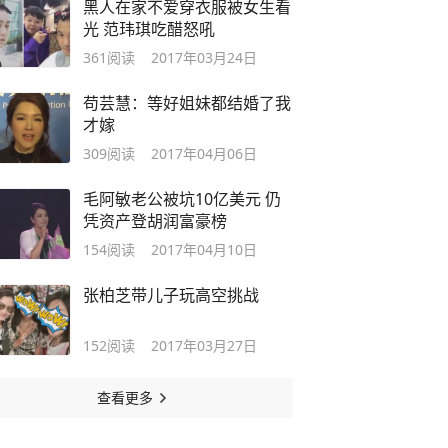
黑人在家不爱穿衣服被女生看
光 范玮琪吃醋怒吼
361
阅读
2017年03月24日
苟芸慧：等好姐妹都结婚了我
才嫁
309
阅读
2017年04月06日
毛阿敏老公被坑10亿美元 仍
凭资产登胡润富豪榜
154
阅读
2017年04月10日
张柏芝带儿子玩高空挑战
152
阅读
2017年03月27日
查看更多