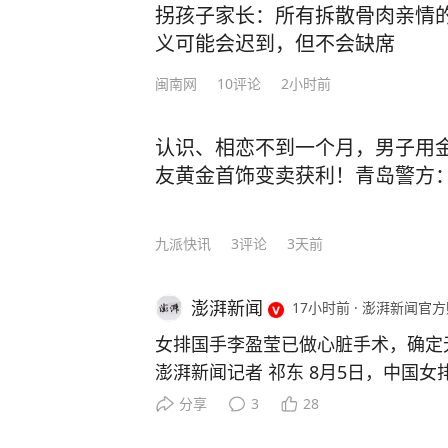
家门店，年创收超240亿元。但各地
拐孩子家长：所有拆散骨肉亲情
齐，持续消耗兰州牛肉面的品牌口碑
义可能会迟到，但不会缺席
显。 今年6月，天津72家拉面馆集
闽南网
10
评论
2小时前
面”招牌，换上了“青海拉面”的门头
拉面”商标申请均已被驳回，商标处
面行业协会注册的多枚“兰州牛肉拉面
认识、相恋不到一个月，男子用
一家青海拉面负责人表示，自己是青海
友黄金首饰变卖获利！青岛警方
拉面’这个品牌，我们也配合，我和
州拉面，改名青海拉面已经两年了”。
九派快讯
3
评论
3天前
示：“我们是今年刚开业的，青海人
我觉得挺好。以前是叫兰州拉面，但
澎湃新闻
17小时前
·
澎湃新闻官方
两个字，人是青海人，挂兰州牌子不
你怎么看？ （来源：扬子晚报微信公
女排国手李盈莹已做心脏手术，确定
用市场下载“极目新闻”客户端，未经
澎湃新闻记者 祁东 8月5日，中国
新闻线索，一经采纳即付报酬。24小时报
博“@能量小瑩瑩”上发文称，自己已
分享
3
28
7。
无缘本届亚锦赛与亚运会。 李盈莹写