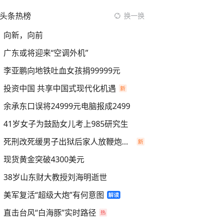
头条热榜
换一换
向新，向前
广东或将迎来“空调外机”
李亚鹏向地铁吐血女孩捐99999元
投资中国 共享中国式现代化机遇
余承东口误将24999元电脑报成2499
41岁女子为鼓励女儿考上985研究生
死刑改死缓男子出狱后家人放鞭炮庆祝
现货黄金突破4300美元
38岁山东财大教授刘海明逝世
美军复活“超级大炮”有何意图
直击台风“白海豚”实时路径