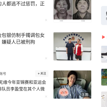
门店工艺和口味参差不
的人都逃不过惩罚，正
，两地品牌矛盾逐步凸
体摘下沿用四十年的“兰州拉
。公开资料显示，目前“兰州
于无效状态，而兰州牛肉拉
”商标则维持有效。 南京
金包银仿制手镯调包女
人，“当地政府推广‘青海
：嫌疑人已被刑拘
合伙人开的这个店原先叫兰
 另一家青海拉面老板表
就叫青海拉面，地方特色，
我们青海的没必要挂兰州
账号
关注
合适，慢慢要改过来。”
号） 更多精彩资讯请在应
无缘今年亚锦赛和亚运会
授权请勿转载，欢迎提供
女排队员李盈莹在其个人微
料热线027-8677777
3
图
做了心脏手术，经评估确定
道：“因为心脏出点状