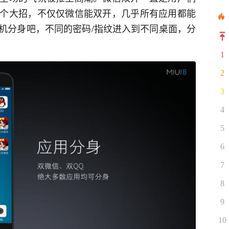
个大招，不仅仅微信能双开，几乎所有应用都能
机分身吧，不同的密码/指纹进入到不同桌面，分
1
2
3
4
5
6
7
8
9
10