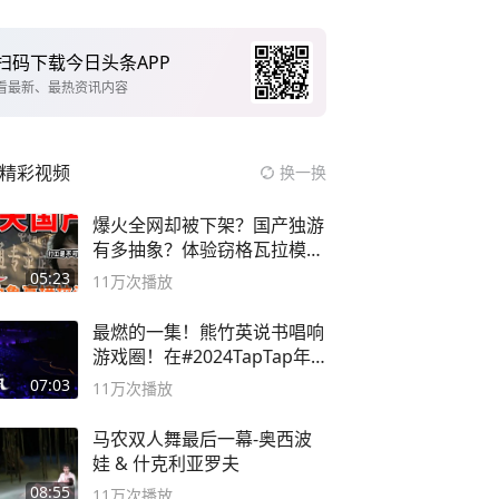
扫码下载今日头条APP
看最新、最热资讯内容
精彩视频
换一换
爆火全网却被下架？国产独游
有多抽象？体验窃格瓦拉模拟
器！
05:23
11万
次播放
最燃的一集！熊竹英说书唱响
游戏圈！在#2024TapTap年
度游戏大赏
07:03
11万
次播放
马农双人舞最后一幕-奥西波
娃 & 什克利亚罗夫
08:55
11万
次播放