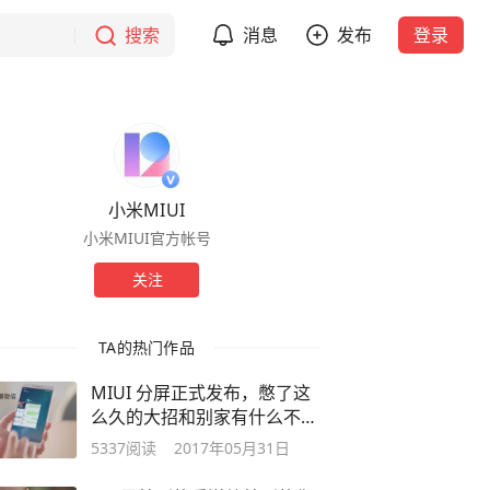
搜索
消息
发布
登录
小米MIUI
小米MIUI官方帐号
关注
TA的热门作品
MIUI 分屏正式发布，憋了这
么久的大招和别家有什么不
同？
5337
阅读
2017年05月31日