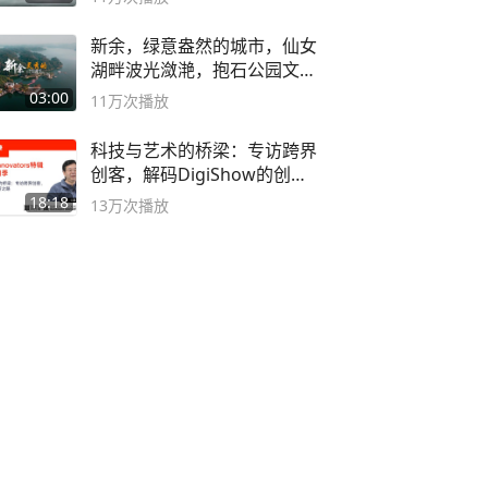
新余，绿意盎然的城市，仙女
湖畔波光潋滟，抱石公园文化
深邃……
03:00
11万
次播放
科技与艺术的桥梁：专访跨界
创客，解码DigiShow的创新
之路
18:18
13万
次播放