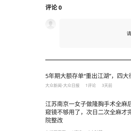
评论
0
5年期大额存单“重出江湖”，四大行
大众新闻-大众日报
1
评论
3天前
江苏南京一女子做隆胸手术全麻
窥镜不够用了，次日二次全麻才
院整改