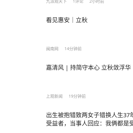
九派观天下
1
评论
2小时前
看见惠安｜立秋
闽南网
14分钟前
嘉清风 | 持简守本心 立秋敛浮华
上观新闻
19分钟前
出生被抱错致两女子错换人生37
受益者，当事人回应：我俩都是