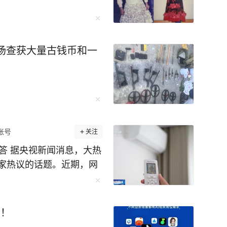
现场查获大量古钱币和一
账号
关注
答 据央视新闻消息，大热
家热议的话题。近期，网
电”的说法，这个说法科学
不关更省电”的说法对吗？
院智慧用能工程师吴宁表
动！
一概而论，需结合使用场