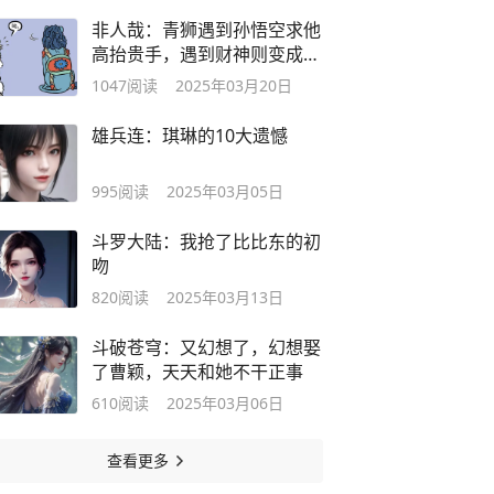
非人哉：青狮遇到孙悟空求他
高抬贵手，遇到财神则变成了
“金狮”
1047
阅读
2025年03月20日
雄兵连：琪琳的10大遗憾
995
阅读
2025年03月05日
斗罗大陆：我抢了比比东的初
吻
820
阅读
2025年03月13日
斗破苍穹：又幻想了，幻想娶
了曹颖，天天和她不干正事
610
阅读
2025年03月06日
查看更多