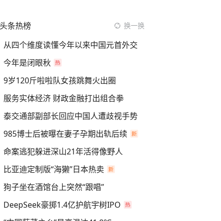
头条热榜
换一换
从四个维度读懂今年以来中国元首外交
今年是闭眼秋
9岁120斤啦啦队女孩跳舞火出圈
服务实体经济 财政金融打出组合拳
泰交通部副部长回应中国人遭歧视手势
985博士后被曝在妻子孕期出轨后续
命案逃犯躲进深山21年活得像野人
比亚迪定制版“海獭”日本热卖
狗子坐在酒馆台上突然“跟唱”
DeepSeek豪掷1.4亿护航宇树IPO