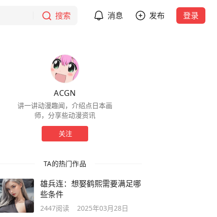
搜索
消息
发布
登录
ACGN
讲一讲动漫趣闻，介绍点日本画
师，分享些动漫资讯
关注
TA的热门作品
雄兵连：想娶鹤熙需要满足哪
些条件
2447
阅读
2025年03月28日