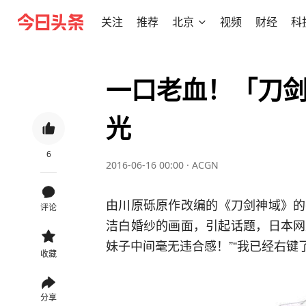
关注
推荐
北京
视频
财经
科
一口老血！「刀
光
6
2016-06-16 00:00
·
ACGN
由川原砾原作改编的《刀剑神域》的
评论
洁白婚纱的画面，引起话题，日本网
妹子中间毫无违合感！”“我已经右键了
收藏
分享