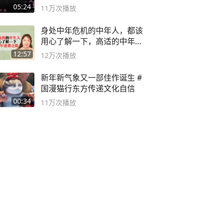
英 #成全
05:24
11万
次播放
身处中年危机的中年人，都该
用心了解一下，高适的中年逆
袭之路
12:57
12万
次播放
新年新气象又一部佳作诞生 #
国漫猫行东方传递文化自信
00:34
11万
次播放