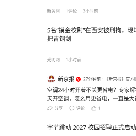
新黄河
1
评论
3小时前
5名“摸金校尉”在西安被刑拘，
把青铜剑
光明网
1小时前
新京报
27分钟前
·
《新京报》官方
空调24小时开着不关更省电？专家解
天开空调，怎么用更省电，一直是大
络上流传“空调24小时开着不关更省
分享
评论
1
吗？来看专家的解答。 “空调24小时
南方电网广西电网公司电力科学研究
字节跳动 2027 校园招聘正式启
示，空调全天开启更省电的说法不能