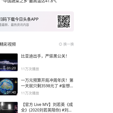
“中国蔬菜之乡”最高温达41.8℃
扫码下载今日头条APP
看最新、最热资讯内容
精彩视频
换一换
比亚迪出手，严惩黑公关！
01:20
11万
次播放
一万元预算开局冲周年庆！第
一天就只剩3598元了 #妄想山
海
01:40
11万
次播放
【官方 Live MV】刘若英《成
全》(2020刘若英陪你) #刘若