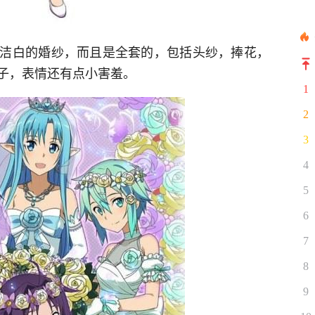
洁白的婚纱，而且是全套的，包括头纱，捧花，
子，表情还有点小害羞。
1
2
3
4
5
6
7
8
9