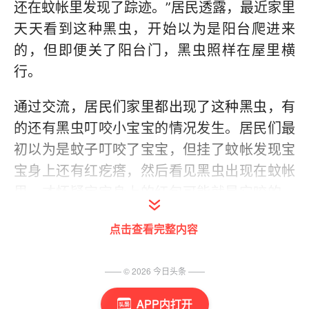
还在蚊帐里发现了踪迹。”居民透露，最近家里
天天看到这种黑虫，开始以为是阳台爬进来
的，但即便关了阳台门，黑虫照样在屋里横
行。
通过交流，居民们家里都出现了这种黑虫，有
的还有黑虫叮咬小宝宝的情况发生。居民们最
初以为是蚊子叮咬了宝宝，但挂了蚊帐发现宝
宝身上还有红疙瘩，然后看见黑虫出现在蚊帐
里，才怀疑宝宝身上的红包可能就是它咬的。
这样的情况还不少，居民们希望了解这种黑虫
点击查看完整内容
的详细情况，什么品种?有没有毒?怎么预防杀
灭?
—— ©
2026
今日头条
——
APP内打开