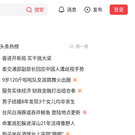
搜索
消息
发布
登录
头条热榜
换一换
奋进开新局 实干挑大梁
泰交通部副部长回应中国人遭歧视手势
9岁120斤啦啦队女孩跳舞火出圈
服务实体经济 财政金融打出组合拳
男子结婚8年发现3个女儿均非亲生
台风白海豚或吞并鲸鱼 登陆地点更新
命案逃犯躲进深山21年活得像野人
狗子坐在酒馆台上突然“跟唱”