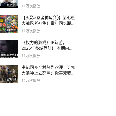
03:25
11万
次播放
【火影×忍者神龟①】第七班
大战忍者神龟！童年回忆联动
论武？
08:55
11万
次播放
《权力的游戏》IP新游，
2025年多端登陆！ 本期内容
概要
03:51
11万
次播放
书记回乡全村热烈欢迎！谁知
大娘冲上去怒骂：你害死我儿
子
07:15
12万
次播放