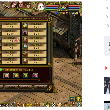
8
9
10