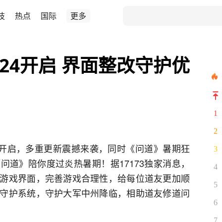
技
热点
国际
更多
24开启 界面整改守护优
1
2
磅开启，多重更新震撼来袭，同时《问道》暑期狂
3
问道》陪你度过炎热暑期！据17173独家消息，
4
游戏界面，完善游戏合理性，给每位道友更加顺
5
守护系统，守护大军中州降临，相助道友修道问
6
7