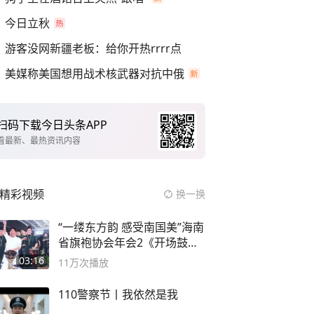
今日立秋
游客没网新疆老板：给你开热rrrr点
美媒称美国想用战术核武器对抗中俄
扫码下载今日头条APP
看最新、最热资讯内容
精彩视频
换一换
“一缕东方韵 感受南国美”海南
省旗袍协会年会2《开场鼓》
二团
03:16
11万
次播放
110警察节丨我依然是我