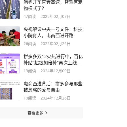
狗狗开车直奔高速，智驾有宠
物模式了？
47
阅读
2025年02月07日
央视解读中央一号文件：科技
小院育人，电商西进开路
26
阅读
2025年02月26日
拼多多双12火热进行中，百亿
补贴“超级加倍补”再次上线，
李宁跑步鞋价格直降70%
13
阅读
2024年12月09日
电商西进背后：拼多多与那些
被忽略的爱与自由
10
阅读
2024年12月26日
查看更多