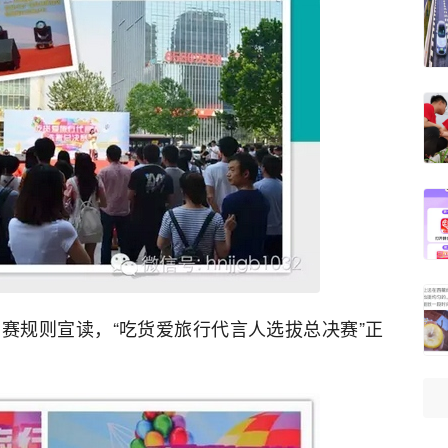
赛规则宣读，“吃货爱旅行代言人选拔总决赛”正