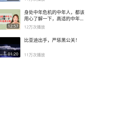
身处中年危机的中年人，都该
用心了解一下，高适的中年逆
袭之路
12:57
12万
次播放
比亚迪出手，严惩黑公关！
01:20
11万
次播放