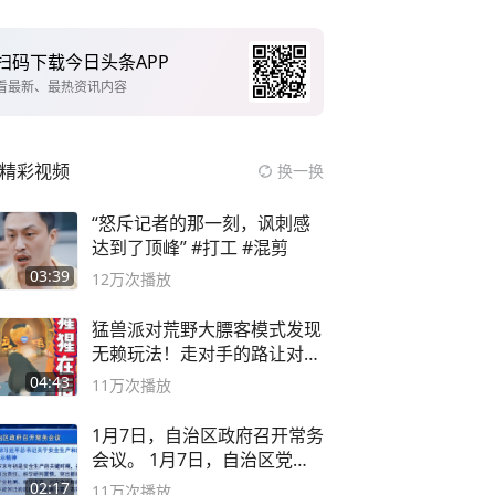
扫码下载今日头条APP
看最新、最热资讯内容
精彩视频
换一换
“怒斥记者的那一刻，讽刺感
达到了顶峰” #打工 #混剪
03:39
12万
次播放
猛兽派对荒野大膘客模式发现
无赖玩法！走对手的路让对手
无路可走
04:43
11万
次播放
1月7日，自治区政府召开常务
会议。 1月7日，自治区党委
副书记
02:17
11万
次播放