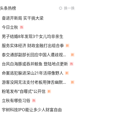
头条热榜
换一换
奋进开新局 实干挑大梁
今日立秋
男子结婚8年发现3个女儿均非亲生
服务实体经济 财政金融打出组合拳
泰交通部副部长回应中国人遭歧视手势
台风白海豚或吞并鲸鱼 登陆地点更新
命案逃犯躲进深山21年活得像野人
游客没网无法支付老板用弹舌幽默化解
粉笔发布“自曝式”公开信
立秋有哪些习俗
宇树科技IPO能让多少人财富自由