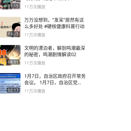
01:15
11万
次播放
万万没想到，“发呆”居然有这
么多好处 #硬核健康科普行动
03:25
11万
次播放
文明的漂泊者，解剖鸣潮最深
的秘密，鸣潮剧情解读02
08:51
11万
次播放
1月7日，自治区政府召开常务
会议。 1月7日，自治区党委
副书记
02:17
11万
次播放