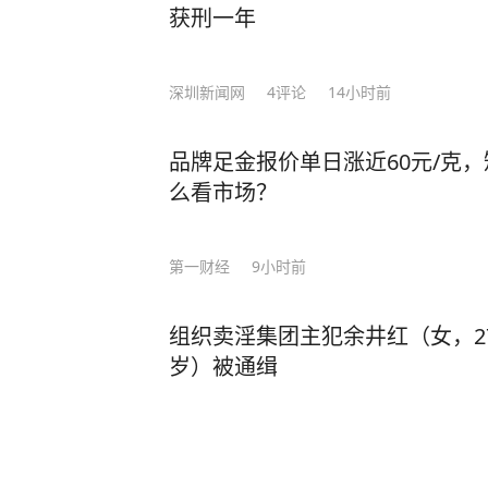
5%；稀土加工产能占全球90%，一纸
获刑一年
路”合作、RCEP贸易圈扩容，更让中国在全
压：中国无人机成本只有美国的1%
深圳新闻网
4
评论
14小时前
让美军司令直呼“没法比”。 而我国如今之所以有这样的底气，就是因为有人才的支
撑！ 据悉，2024年中国高层次科技人才数量达32,511人，占全球的27.9%，位居全球
品牌足金报价单日涨近60元/克
首位。 当然，授人以鱼不如授人以渔。除了技术人才，还有一种更可贵的“文化战
么看市场？
士”。比如李柘远——用自己的方式，为国家
于一个特殊的家庭环境，自幼父母离
导下，李柘远改变以前死记硬背的方
第一财经
9小时前
是，外公让李柘远总结出一套属于自己的高效学习方法。
法”，将预习遇到的陌生公式和例题
组织卖淫集团主犯余井红（女，2
等，把高中三年的知识点牢牢记住。 还有初高中时，李柘远应用“五大记忆法”，让学
岁）被通缉
习事半功倍： 李柘远在中学背诵《水调歌头》和《相见欢》时，就配合听以这两首词
南方都市报
3
评论
7小时前
为蓝本的歌曲《明月几时有》《独上
李柘远睡前会把MP3放在床头，循
法，前一晚“听背”的单词已经记得非常牢固。 就这样，李柘远成绩
赫薰辞
前天09:40
·
头条新锐创作者