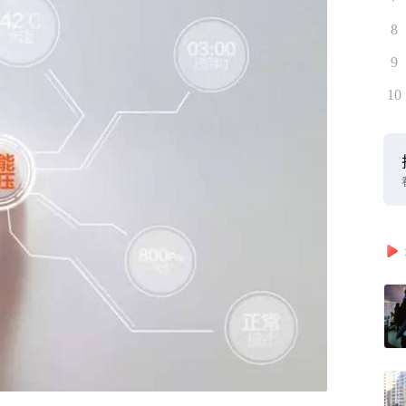
8
9
10