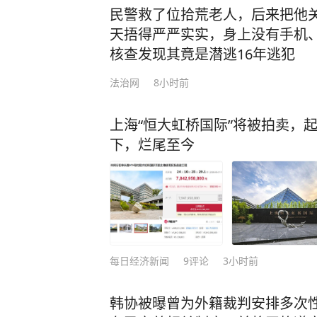
民警救了位拾荒老人，后来把他
天捂得严严实实，身上没有手机
核查发现其竟是潜逃16年逃犯
法治网
8小时前
上海“恒大虹桥国际”将被拍卖，起
下，烂尾至今
每日经济新闻
9
评论
3小时前
韩协被曝曾为外籍裁判安排多次