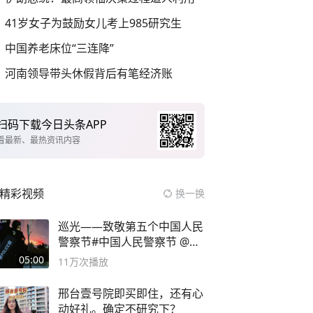
41岁女子为鼓励女儿考上985研究生
中国养老床位“三连降”
河南领导带头休假背后有笔经济账
扫码下载今日头条APP
看最新、最热资讯内容
精彩视频
换一换
巡光——致敬第五个中国人民
警察节#中国人民警察节 @抖
音小助手
05:00
11万
次播放
邢台壹号院即买即住，还有心
动好礼。确定不研究下？