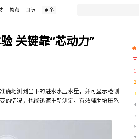
技
热点
国际
更多
验 关键靠“芯动力”
1
！
2
准确地测到当下的进水水压水量，并可显示检测
3
变的情况，也能迅速重新测定。有效辅助增压系
4
5
6
7