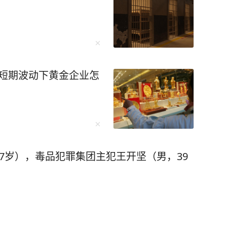
出口管制便让F-35战机生产线告急。而“一带一
球经济动荡中稳如磐石。 还有无人机碾
，珠海航展上展示的无人机航母、机器狗作战群，
，短期波动下黄金企业怎
未来培养更多的“芯片大脑”。 李柘远成长
异，成绩没人管也一塌糊涂。好在外公的悉心教
法，重新对知识点进行梳理、总结，更关键的
 比如他运用“抽象+具象混搭
相结合，促进理解；联想记忆法、缩略词记忆法
7岁），毒品犯罪集团主犯王开坚（男，39
西楼》，同时刺激视觉和听觉，很快就记住了。
环播放词汇音频，直到自己睡去。通过这样的方
一路突飞猛进，成
关注