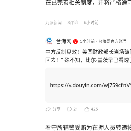
在已完善相关制度，并将严格遵
九派新闻
3
评论
6小时前
台海网
5小时前
·
台海网官方账号
中方反制见效！美国财政部长当场破
回去！” 殊不知，比尔·盖茨早已看
主芯片，并通过规模制造优势赶超上来！ 中国近期对稀土出口实施反制措
稀土供应链上高度依赖中国，重启本
博弈找筹码，居然把矛头指向了中国留学生身上！ 美国以中
https://v.douyin.com/wj759cfrtV
国撤销稀土出口管制新规。他声称若
生”，并威胁在金融、软件等领域升级行动。 美国想威胁中国让步，
更加激发中国的爆发力！ 举例，CNN主持人曾询问科技禁令是否 “以一种奇怪的方式
分享
21
425
产生了相反的效果”，盖茨回应称：
方面全速前进。” 面对美国芯片封锁，中国3年实现半导体设备国产化率从12%跃至3
看守所辅警受贿为在押人员转递