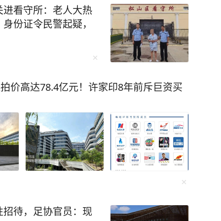
关进看守所：老人大热
、身份证令民警起疑，
拍价高达78.4亿元！许家印8年前斥巨资买
性招待，足协官员：现