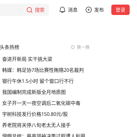
搜索
消息
发布
登录
头条热榜
换一换
奋进开新局 实干挑大梁
韩媒：韩足协7场比赛性贿赂20名裁判
银行午休1.5小时 留个窗口行不行
我国编制完成新版全月地质图
女子开一天一夜空调后二氧化碳中毒
宇树科技发行价格150.80元/股
养老院将关停八旬老太无人接手
伊朗总统：最高领袖决策过程遭人利用