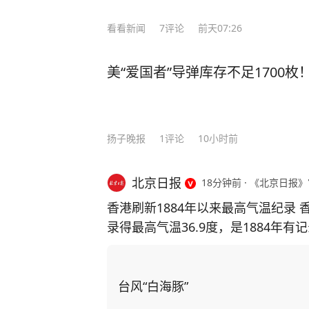
看看新闻
7
评论
前天07:26
美“爱国者”导弹库存不足1700
扬子晚报
1
评论
10小时前
北京日报
18分钟前
·
《北京日报》
香港刷新1884年以来最高气温纪录 
录得最高气温36.9度，是1884年
度，是天文台自设置自动气象站以来
“白海豚”的外围下沉气流正为广东
极端酷热，部分地区气温达37度或以
台风“白海豚”