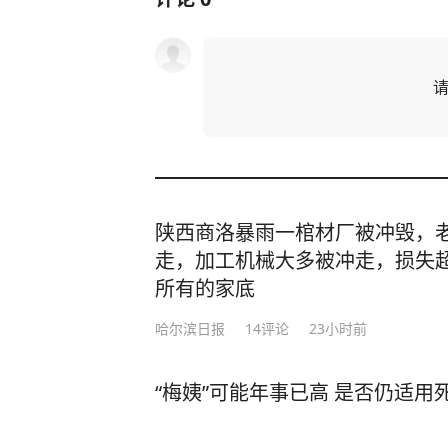
陕西商洛暴雨一棺材厂被冲毁，老
走，加工机械大多被冲走，损失超
所有的家底
哈尔滨日报
14
评论
23小时前
“梅姨”可能年事已高 是否仍适用