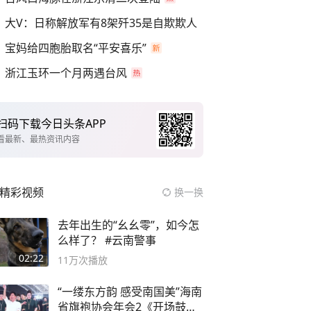
大V：日称解放军有8架歼35是自欺欺人
宝妈给四胞胎取名“平安喜乐”
浙江玉环一个月两遇台风
扫码下载今日头条APP
看最新、最热资讯内容
精彩视频
换一换
去年出生的“幺幺零”，如今怎
么样了？ #云南警事
02:22
11万
次播放
“一缕东方韵 感受南国美”海南
省旗袍协会年会2《开场鼓》