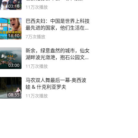
二团
03:16
11万
次播放
巴西夫妇：中国是世界上科技
最先进的国家，他们生活在
2999年
18:10
7万
次播放
新余，绿意盎然的城市，仙女
湖畔波光潋滟，抱石公园文化
深邃……
03:00
11万
次播放
马农双人舞最后一幕-奥西波
娃 & 什克利亚罗夫
08:55
11万
次播放