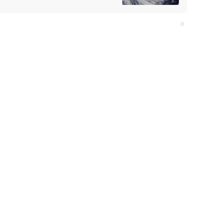
国家安全委员会代表
全面投产，日产油气当
方账号
关注
搭讪“你们查酒驾吗”“我
驾，已被吊销驾驶证、罚款