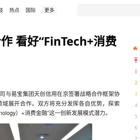
技
热点
国际
更多
看好“FinTech+消费
1
2
司与易宝集团天创信用在京签署战略合作框架协
3
领域展开合作。双方将充分发挥各自优势，探索
4
 Technology）+消费金融”这一创新发展模式潜力。
5
6
7