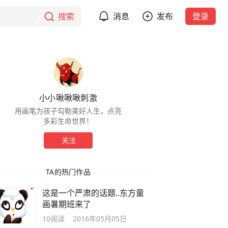
搜索
消息
发布
登录
小小啾啾啾刺激
用画笔为孩子勾勒美好人生，点亮
多彩生命世界！
关注
TA的热门作品
这是一个严肃的话题..东方童
画暑期班来了
10
阅读
2016年05月05日