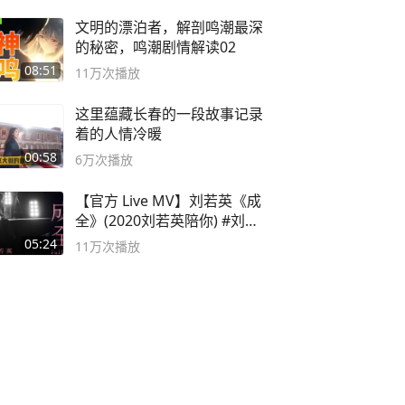
文明的漂泊者，解剖鸣潮最深
的秘密，鸣潮剧情解读02
08:51
11万
次播放
这里蕴藏长春的一段故事记录
着的人情冷暖
00:58
6万
次播放
【官方 Live MV】刘若英《成
全》(2020刘若英陪你) #刘若
英 #成全
05:24
11万
次播放