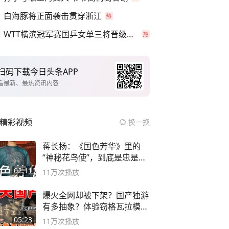
白海豚将正面袭击贯穿浙江
WTT横滨冠军赛国乒女单三将晋级四强
扫码下载今日头条APP
看最新、最热资讯内容
精彩视频
换一换
蒋长扬：《国色芳华》里的
“神秘花鸟使”，到底是忠是
奸？
02:11
11万
次播放
爆火全网却被下架？国产独游
有多抽象？体验窃格瓦拉模拟
器！
05:23
11万
次播放