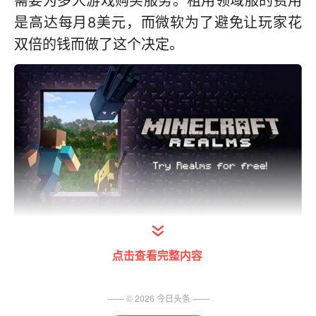
需要为多人游戏购买服务。租用领域服的费用
是高达每月8美元，而微软为了避免让玩家花
双倍的钱而做了这个决定。
Mojang原本在2013年推出了PC版的领域服，
点击查看完整内容
而现在，以下的各个平台都可以一起联机进行
游戏：
—— ©
2026
今日头条
——