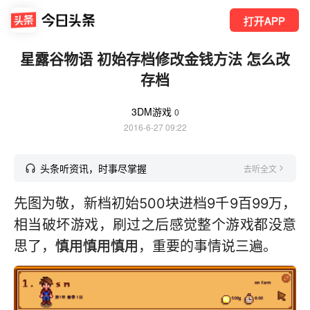
打开APP
星露谷物语 初始存档修改金钱方法 怎么改
存档
3DM游戏
0
2016-6-27 09:22
头条听资讯，时事尽掌握
去听全文
先图为敬，新档初始500块进档9千9百99万，
相当破坏游戏，刷过之后感觉整个游戏都没意
思了，
慎用慎用慎用
，重要的事情说三遍。