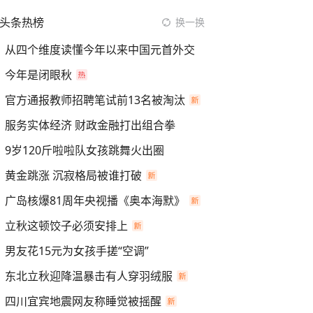
头条热榜
换一换
从四个维度读懂今年以来中国元首外交
今年是闭眼秋
官方通报教师招聘笔试前13名被淘汰
服务实体经济 财政金融打出组合拳
9岁120斤啦啦队女孩跳舞火出圈
黄金跳涨 沉寂格局被谁打破
广岛核爆81周年央视播《奥本海默》
立秋这顿饺子必须安排上
男友花15元为女孩手搓“空调”
东北立秋迎降温暴击有人穿羽绒服
四川宜宾地震网友称睡觉被摇醒