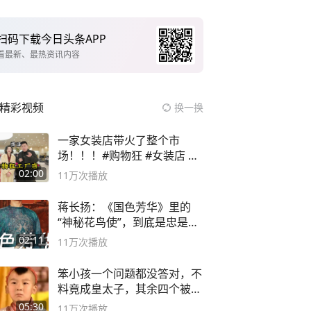
扫码下载今日头条APP
看最新、最热资讯内容
精彩视频
换一换
一家女装店带火了整个市
场！！！#购物狂 #女装店 #
高品质女装
02:00
11万
次播放
蒋长扬：《国色芳华》里的
“神秘花鸟使”，到底是忠是
奸？
02:11
11万
次播放
笨小孩一个问题都没答对，不
料竟成皇太子，其余四个被处
死
05:30
11万
次播放