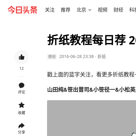
关注
推荐
北京
视频
财经
科
折纸教程每日荐 20
2016-06-28 23:38
·
折纸
原创
12
戳上面的蓝字关注，看更多折纸教程
山田纯&笹出晋司&小笹径一&小松英
评论
收藏
分享