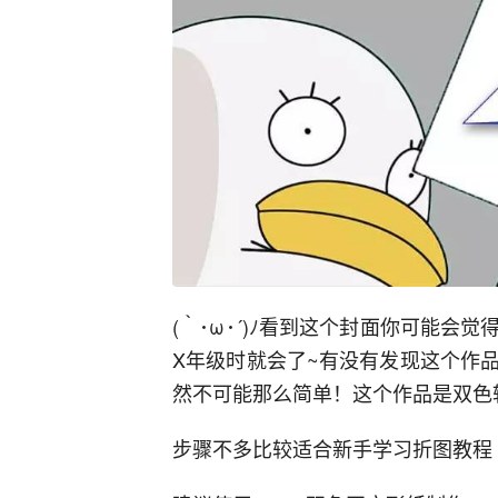
(｀･ω･´)ﾉ看到这个封面你可能
X年级时就会了~有没有发现这个作
然不可能那么简单！这个作品是双色
步骤不多比较适合新手学习折图教程