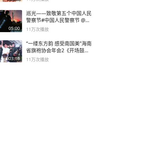
巡光——致敬第五个中国人民
警察节#中国人民警察节 @抖
音小助手
05:00
11万
次播放
“一缕东方韵 感受南国美”海南
省旗袍协会年会2《开场鼓》
二团
03:16
11万
次播放