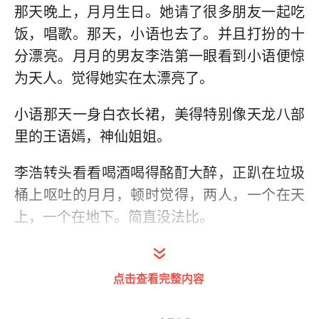
那天晚上，月月生日。她请了很多朋友一起吃
饭，唱歌。那天，小语也去了。并且打扮的十
分漂亮。月月的男友李浩第一眼看到小语便惊
为天人。觉得她实在太漂亮了。
小语那天一身白衣长裙，美得特别像天龙八部
里的王语嫣，神仙姐姐。
李浩转头看看喝酒喝得酩酊大醉，正趴在垃圾
桶上呕吐的月月，顿时觉得，两人，一个在天
上，一个在地下。简直没法比。
那晚，他偷偷的找小语要了手机号。并且私下
加了她的微信。两人相谈也比较开心。小语明
点击查看完整内容
明知道李浩是月月的男朋友，可就是忍不住要