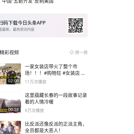
中国“五箭齐发”反制美国
扫码下载今日头条APP
看最新、最热资讯内容
精彩视频
换一换
一家女装店带火了整个市
场！！！#购物狂 #女装店 #
高品质女装
02:00
11万
次播放
这里蕴藏长春的一段故事记录
着的人情冷暖
00:58
6万
次播放
比反派还像反派的正派主角，
全员都是大恶人！