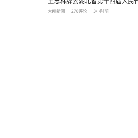
王忠林辞去湖北省第十四届人民
大皖新闻
278
评论
3小时前
组织卖淫集团主犯余井红（女，2
岁）被通缉
南方都市报
3
评论
4小时前
飞机撞山坠毁是因美军干扰GPS
红星新闻
5
评论
2小时前
SpaceX火箭残骸撞上月球！预
T炸药爆炸