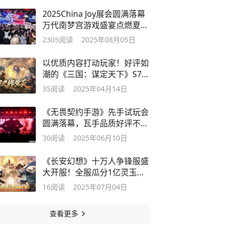
2025China Joy展会圆满落幕
万代南梦宫游戏盛宴点燃夏日
激情
2305
阅读
2025年08月05日
以优质内容打动玩家！好评如
潮的《三国：谋定天下》S7赛
季已上线
35
阅读
2025年04月14日
《无畏契约手游》先手试玩会
圆满落幕，瓦手品质好评不
断！
30
阅读
2025年06月10日
《长安幻想》十万人争锋服盛
大开服！全服瓜分1亿灵玉，
热血开战
16
阅读
2025年07月04日
查看更多