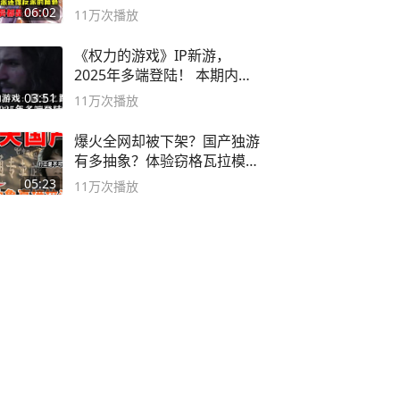
06:02
11万
次播放
《权力的游戏》IP新游，
2025年多端登陆！ 本期内容
概要
03:51
11万
次播放
爆火全网却被下架？国产独游
有多抽象？体验窃格瓦拉模拟
器！
05:23
11万
次播放