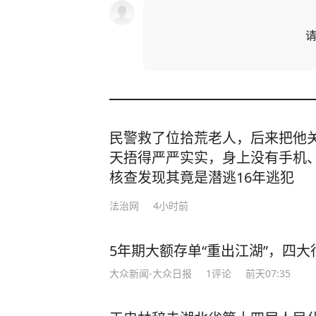
民警救了位拾荒老人，后来把他
天捂得严严实实，身上没有手机
核查发现其竟是潜逃16年逃犯
法治网
4小时前
5年期大额存单“重出江湖”，四大行
大众新闻-大众日报
1
评论
前天07:35