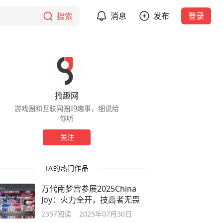
搜索
消息
发布
登录
搞趣网
游戏圈和互联网圈的趣事，细说给
你听
关注
TA的热门作品
万代南梦宫参展2025China
Joy：火力全开，技高者无畏
2357
阅读
2025年07月30日