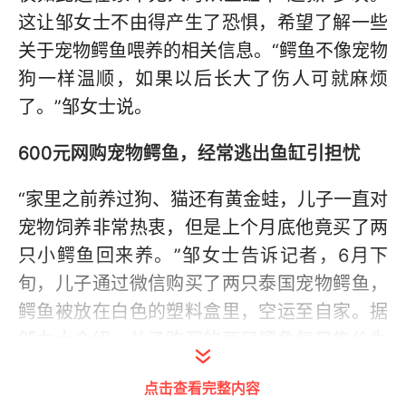
这让邹女士不由得产生了恐惧，希望了解一些
关于宠物鳄鱼喂养的相关信息。“鳄鱼不像宠物
狗一样温顺，如果以后长大了伤人可就麻烦
了。”邹女士说。
600元网购宠物鳄鱼，经常逃出鱼缸引担忧
“家里之前养过狗、猫还有黄金蛙，儿子一直对
宠物饲养非常热衷，但是上个月底他竟买了两
只小鳄鱼回来养。”邹女士告诉记者，6月下
旬，儿子通过微信购买了两只泰国宠物鳄鱼，
鳄鱼被放在白色的塑料盒里，空运至自家。据
邹女士介绍，儿子购买的两只鳄鱼每只售价为
600元，每一只的有巴掌左右大小。根据卖家
点击查看完整内容
的介绍，鳄鱼食肉，饲料主要靠小鱼、贝类为