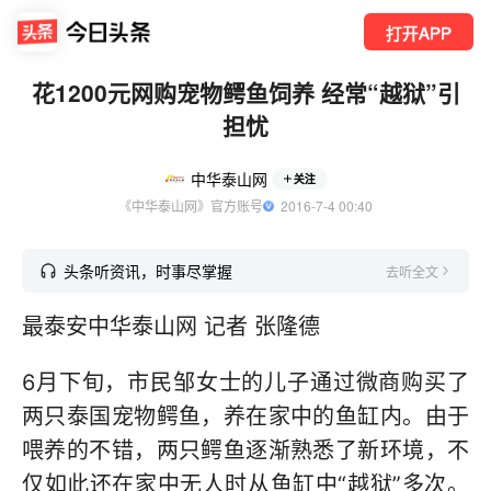
打开APP
花1200元网购宠物鳄鱼饲养 经常“越狱”引
担忧
中华泰山网
关注
《中华泰山网》官方账号
  2016-7-4 00:40
头条听资讯，时事尽掌握
去听全文
最泰安中华泰山网 记者 张隆德
6月下旬，市民邹女士的儿子通过微商购买了
两只泰国宠物鳄鱼，养在家中的鱼缸内。由于
喂养的不错，两只鳄鱼逐渐熟悉了新环境，不
仅如此还在家中无人时从鱼缸中“越狱”多次。