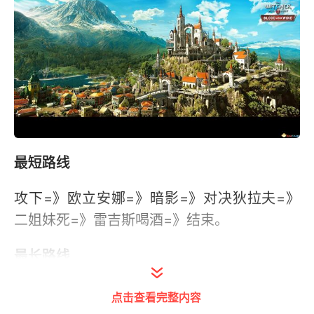
最短路线
攻下=》欧立安娜=》暗影=》对决狄拉夫=》
二姐妹死=》雷吉斯喝酒=》结束。
最长路线
攻下=》欧立安娜=》救出戴米恩=》跟雷吉斯
点击查看完整内容
对话选择救席安娜=》童话故事（有二次鬼