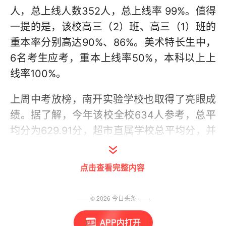
人，总上线人数352人，总上线率 99%。值得
一提的是，该校高三（2）班、高三（1）班的
重本率分别高达90%、86%。美术特长生中，
6名考生应考，重本上线率50%，本科以上上
线率100%。
上周中考放榜，南开实验学校也取得了亮眼成
绩。据了解，今年该校全校634人参考，总平
均分为629.91分，超市直属学校总平均分，并
超过市平均分60.15分。值得一的是，在高分
段尖子生中，该校中考700分以上136人，720
点击查看完整内容
分以上62人。4个实验班平均分达到696.74
分，优秀率达到98.42%。该校尖子生中考最
—— ©
2026
今日头条
——
高分为757分。此外，单科状元方面，该校学
APP内打开
生在语文、数学、地理、生物、体育等科目中