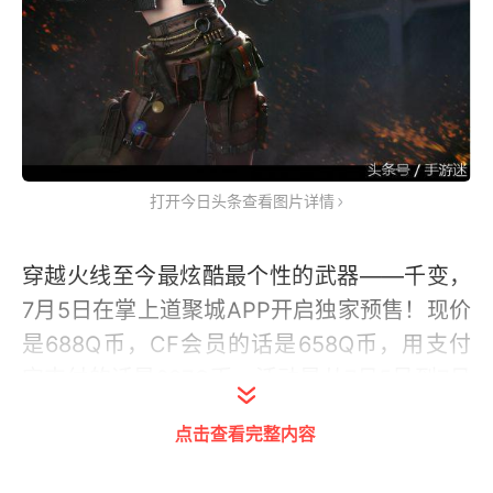
打开今日头条查看图片详情
穿越火线至今最炫酷最个性的武器——千变，
7月5日在掌上道聚城APP开启独家预售！现价
是688Q币，CF会员的话是658Q币，用支付
宝支付的话是627Q币。活动是从7月5号到7月
20号。注：现游戏内买不到。
点击查看完整内容