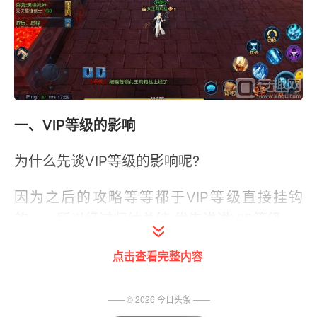
一、VIP等级的影响
为什么先谈VIP等级的影响呢?
因为之后的攻略等等都于VIP等级直接挂钩
的。。所以经过归纳总结,优先讲讲VIP等级。
1、VIP0-VIP4 又被称为平民阶段
点击查看完整内容
V0-V2这个阶段中的差距其实不是最大的。
—— ©
2026
今日头条
——