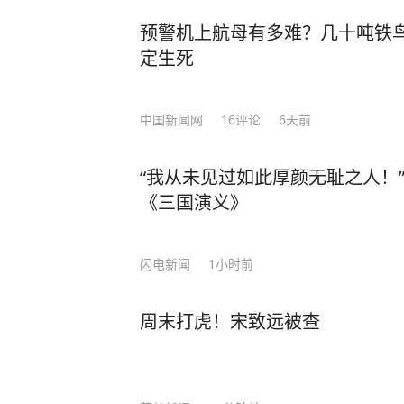
预警机上航母有多难？几十吨铁鸟
定生死
中国新闻网
16
评论
6天前
“我从未见过如此厚颜无耻之人！”
《三国演义》
闪电新闻
1小时前
周末打虎！宋致远被查