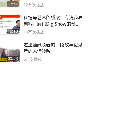
袭之路
12:57
12万
次播放
科技与艺术的桥梁：专访跨界
创客，解码DigiShow的创新
之路
18:18
13万
次播放
这里蕴藏长春的一段故事记录
着的人情冷暖
00:58
6万
次播放