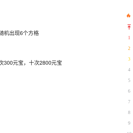
随机出现6个方格
1
2
3
00元宝，十次2800元宝
4
5
6
7
8
9