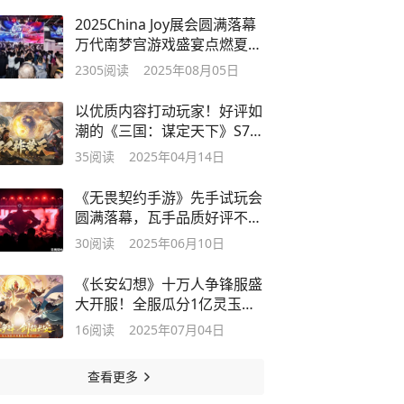
2025China Joy展会圆满落幕
万代南梦宫游戏盛宴点燃夏日
激情
2305
阅读
2025年08月05日
以优质内容打动玩家！好评如
潮的《三国：谋定天下》S7赛
季已上线
35
阅读
2025年04月14日
《无畏契约手游》先手试玩会
圆满落幕，瓦手品质好评不
断！
30
阅读
2025年06月10日
《长安幻想》十万人争锋服盛
大开服！全服瓜分1亿灵玉，
热血开战
16
阅读
2025年07月04日
查看更多