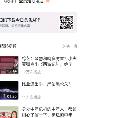
《歌手》全员走心发言
扫码下载今日头条APP
看最新、最热资讯内容
精彩视频
换一换
综艺：琴瑟和鸣多厉害？小夫
妻弹奏出《西游记》，绝了
12:14
12万
次播放
比亚迪出手，严惩黑公关！
01:20
11万
次播放
身处中年危机的中年人，都该
用心了解一下，高适的中年逆