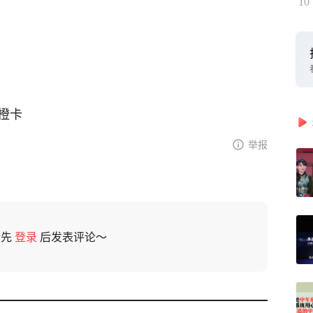
10
橙卡
举报
请先
登录
后发表评论～