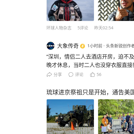
环球人物杂志
5
评论
昨天02:54
大象传奇
1小时前
·
头条新锐创作
“深圳，情侣二人去酒店开房，迫不
晚才休息，当时二人也没穿衣服直接
门突然被刷开了，有个陌生男人直接
分享
评论
56
灯，还站在俩人床头盯着俩人。隐私
始哇哇哭，男友哄了三个小时才算入
琉球进京祭祖只是开始，通告美
理，酒店却一直不肯主动介入处理。” 一间房为什么会有两
能开门的房卡？ 外出游玩最治愈的瞬间，莫过于结束一天的喧
闹，和心爱的人躲进专属的小房间，
用迁就任何人，安安稳稳享受只属于彼此
本该是一场温柔又甜蜜的出行，谁也