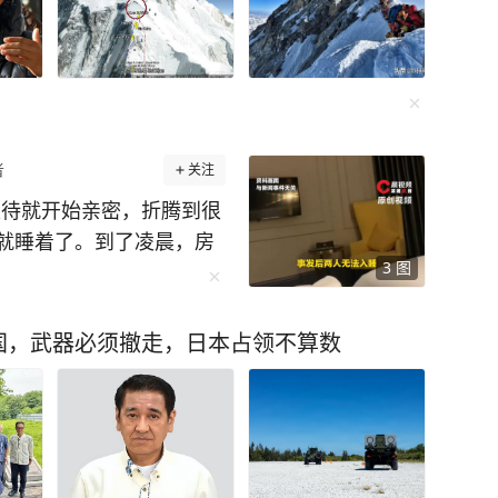
者
关注
及待就开始亲密，折腾到很
就睡着了。到了凌晨，房
3
图
闯进来，打开了屋内的
被对方看了个遍，女生开
睡，之后找酒店协调处
国，武器必须撤走，日本占领不算数
张
不用应付外界的琐碎，不
的静谧时光。 原本这
想不到，好好的浪漫旅