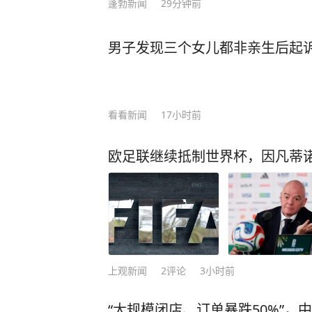
蓬勃新闻
29分钟前
男子发现三个女儿都非亲生后起诉 
看看新闻
17小时前
欧足联继续抵制世界杯，因凡蒂诺
上观新闻
2
评论
3小时前
“大规模闭店、订单暴跌50%”，