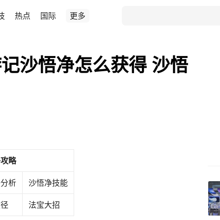
技
热点
国际
更多
记沙悟净怎么获得 沙悟
净攻略
净分析
沙悟净技能
途径
法宝大招