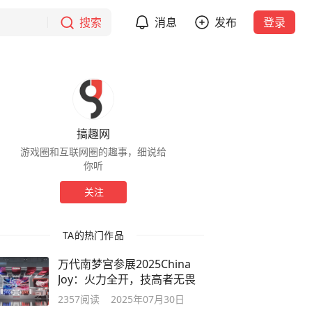
搜索
消息
发布
登录
搞趣网
游戏圈和互联网圈的趣事，细说给
你听
关注
TA的热门作品
万代南梦宫参展2025China
Joy：火力全开，技高者无畏
2357
阅读
2025年07月30日