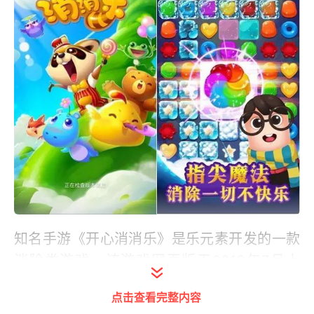
知名手游《开心消消乐》是乐元素开发的一款
消除类游戏。该游戏网页版于2013年7月上
线，手机版于2014年初上线，自面世以来，在
点击查看完整内容
同类游戏中下载量、用户数、付费金额长期位