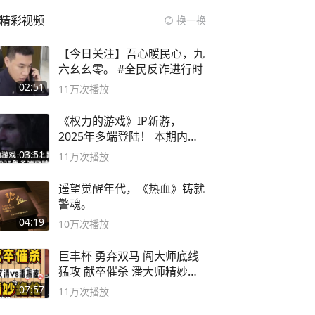
精彩视频
换一换
【今日关注】吾心暖民心，九
六幺幺零。 #全民反诈进行时
02:51
11万
次播放
《权力的游戏》IP新游，
2025年多端登陆！ 本期内容
概要
03:51
11万
次播放
遥望觉醒年代，《热血》铸就
警魂。
04:19
10万
次播放
巨丰杯 勇弃双马 阎大师底线
猛攻 献卒催杀 潘大师精妙入
局
07:57
11万
次播放