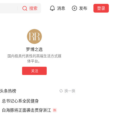
搜索
消息
发布
登录
罗博之选
国内极具代表性的高端生活方式媒
体平台。
关注
头条热榜
换一换
总书记心系全民健身
白海豚将正面袭击贯穿浙江