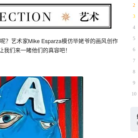
2
3
4
5
艺术家Mike Esparza模仿毕姥爷的画风创作
让我们来一睹他们的真容吧！
6
7
8
9
10