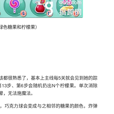
括绿色糖果和柠檬果）
该都很熟悉了，基本上主线每5关就会见到她的踪
第13步、第6步会随机扔出N个柠檬果。单次消除
打晕，无法施魔法。
，巧克力球会变成与之相邻的糖果的颜色，炸弹