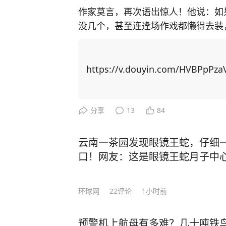
作家莫言，再次语出惊人！他说：如
没几个，甚至连逢场作戏都懒得去装
了人性，看透了人生！”振聋发聩！ 莫言作为土生土长的农村作家，凭借一系列乡土
题材作品，代表国人首获诺贝尔文学奖。 自从成名之后，莫言曾经毫无联
友全都找上门。有的人进门后，一张
https://v.douyin.com/HVBPpPza
知如何是好。 可日子久了才发现，真正聊得来的挚友没来过几次，反倒是那些利益驱
使下的人常来找他。 最开始，他不想伤了情面，也不想得罪任何人，只能多次强忍心
中的不快，迎客进门。但管的闲事多
分享
13
84
了。 于是，他决定不再理会敲门声，没有预约也不会随便给人开门，多关注自己的感
受。 经历了这些，年过半百的莫言对人生感悟更深，沉淀多年写下了《晚熟的人》一
云南一茶园发现眼镜王蛇，仔细一
书，书中一口气写了12个故事，每
口！网友：这是眼镜王蛇月子中
匪浅。 在现代社会的快节奏浪潮中，人们热衷于穿梭在各种饭局、聚会之间，手机铃
声与消息提示音此起彼伏，似乎只有
环球网
22
评论
1小时前
值。 然而，莫言却提出了一种截然不同的观点：“如果你混到没人找你吃饭，没人喊
你聚会，连电话也没几个，那真要庆祝
预警机上航母有多难？几十吨铁鸟
这句话时只当是戏言，细品才知其中