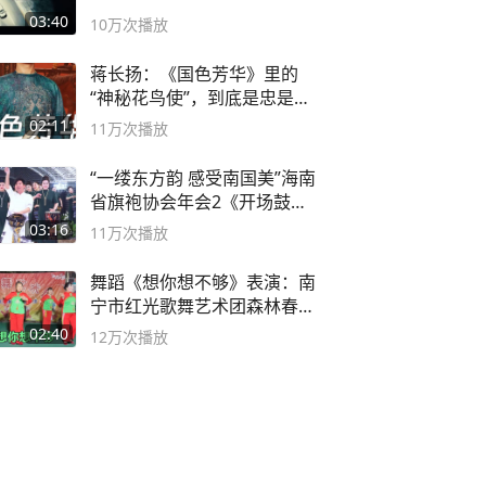
03:40
10万
次播放
蒋长扬：《国色芳华》里的
“神秘花鸟使”，到底是忠是
奸？
02:11
11万
次播放
“一缕东方韵 感受南国美”海南
省旗袍协会年会2《开场鼓》
二团
03:16
11万
次播放
舞蹈《想你想不够》表演：南
宁市红光歌舞艺术团森林春红
舞蹈队。
02:40
12万
次播放