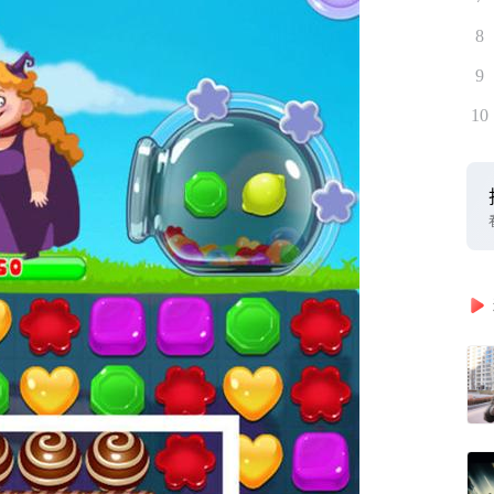
8
9
10