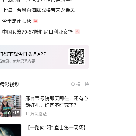
上海：台风白海豚或将带来龙卷风
今年是闭眼秋
中国女篮70-67险胜尼日利亚女篮
扫码下载今日头条APP
看最新、最热资讯内容
精彩视频
换一换
邢台壹号院即买即住，还有心
动好礼。确定不研究下？
01:15
11万
次播放
【一路向“阳” 直击第一现场】