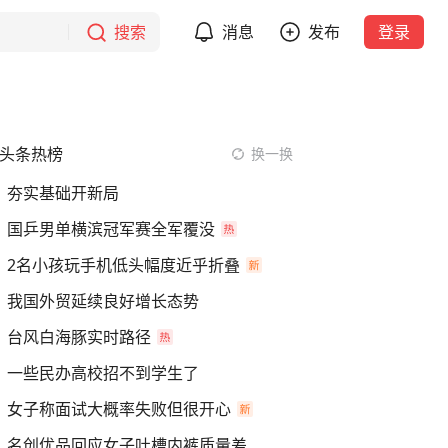
搜索
消息
发布
登录
头条热榜
换一换
夯实基础开新局
国乒男单横滨冠军赛全军覆没
2名小孩玩手机低头幅度近乎折叠
我国外贸延续良好增长态势
台风白海豚实时路径
一些民办高校招不到学生了
女子称面试大概率失败但很开心
名创优品回应女子吐槽内裤质量差