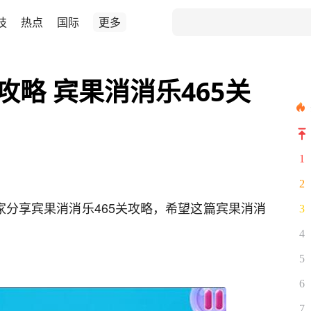
技
热点
国际
更多
攻略 宾果消消乐465关
1
2
家分享宾果消消乐465关攻略，希望这篇宾果消消
3
4
5
6
7