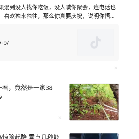
果混到没人找你吃饭，没人喊你聚会，连电话也
，喜欢独来独往，那么你真要庆祝，说明你悟透
系的亲戚朋
口就是求他办事，所求之事还特别令人为难，不
V-o/
了，操的闲心多了，“委屈自己”的次数也就多
看，竟然是一家38
一个故事都是世间百态的缩影，细细品读绝对受益
心
这样的热闹，才能证明自己在世界上的存在价
，你不是人缘变差，而是真正觉醒了。” 初读
惊险起降 零点几秒能
藏着生命的大智慧——“当热闹如潮水般退去，露