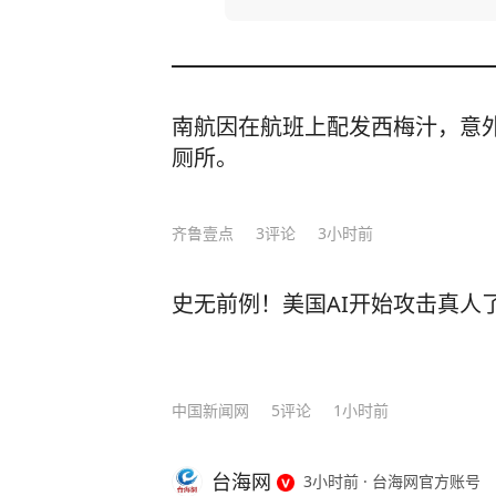
南航因在航班上配发西梅汁，意
厕所。
齐鲁壹点
3
评论
3小时前
史无前例！美国AI开始攻击真人
中国新闻网
5
评论
1小时前
台海网
3小时前
·
台海网官方账号